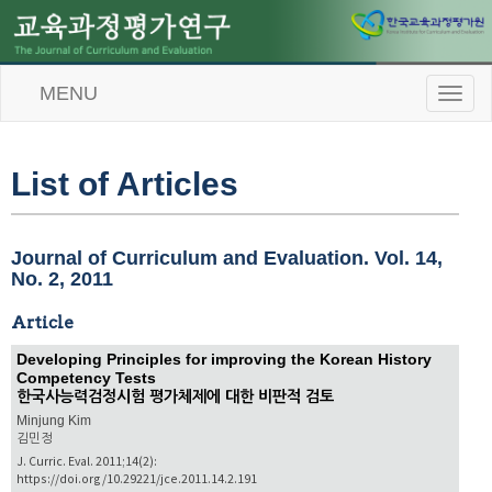
MENU
T
o
g
g
l
List of Articles
e
n
a
v
Journal of Curriculum and Evaluation. Vol. 14,
i
No. 2, 2011
g
a
Article
t
i
Developing Principles for improving the Korean History
o
Competency Tests
n
한국사능력검정시험 평가체제에 대한 비판적 검토
Minjung Kim
김민정
J. Curric. Eval. 2011;14(2):
https://doi.org/10.29221/jce.2011.14.2.191