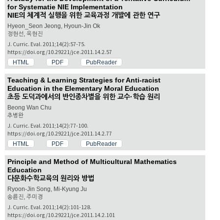
for Systematie NIE Implementation
NIE의 체계적 실행을 위한 교육과정 개발에 관한 연구
Hyeon_Seon Jeong, Hyoun-Jin Ok
정현선, 옥현진
J. Curric. Eval. 2011;14(2):57-75.
https://doi.org/10.29221/jce.2011.14.2.57
HTML
PDF
PubReader
Teaching & Learning Strategies for Anti-racist
Education in the Elementary Moral Education
초등 도덕과에서의 반인종차별을 위한 교수·학습 원리
Beong Wan Chu
추병완
J. Curric. Eval. 2011;14(2):77-100.
https://doi.org/10.29221/jce.2011.14.2.77
HTML
PDF
PubReader
Principle and Method of Multicultural Mathematics
Education
다문화수학교육의 원리와 방법
Ryoon-Jin Song, Mi-Kyung Ju
송륜진, 주미경
J. Curric. Eval. 2011;14(2):101-128.
https://doi.org/10.29221/jce.2011.14.2.101