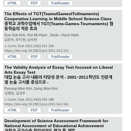
HTML
PDF
PubReader
Tlie Effects of TGT(TeamslGameslTolImaments)
Cooperative Learning in Middle School Science Class
중학교 과학수업에서 TGT(Teams-Games-Tournaments) 협
동학습의 적응 효과
Eun-Suk Kim, Yoo Mi-Hyun , Seok—Hyun Nam
김은숙, 유미현, 남석현
J. Curric. Eval. 2011;14(2):131-159.
https://doi.org/10.29221/jce.2011.14.2.131
HTML
PDF
PubReader
The Validity Analysis of Essay Test focused on Liberal
Arts Essay Test
대입 논술 고사 내용의 타당성 분석 - 2001~2011학년도 인문계
열 논술 고사를 중심으로 -
Pyoung-Won Kim, Sung Woo Kim
김평원, 김성우
J. Curric. Eval. 2011;14(2):161-188.
https://doi.org/10.29221/jce.2011.14.2.161
HTML
PDF
PubReader
Development of Science Assessment Framework for
National Assessment of Educational Achievement
과학과 국가수준 학업성쥐도 평가 틀 개발