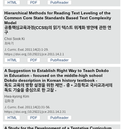
HTML
PDF
PubReader
Hierarchical Methods for Reading Text Leveling of the
Common Core State Standards Based Text Complexity
Model
공통핵심교육과정(CCSS)의 읽기 텍스트 위계화 방안에 관한 연
구
Choi Sook Ki
최숙기
J. Curric. Eval. 2011;14(2):1-29.
https://doi.org/10.29221/jce.2011.14.2.1
HTML
PDF
PubReader
A Suggestion to Establish Right Way to Teach Dokdo
in Education - focused on the middle-high school
Dokdo description in Korean history textbook -
독도 교육의 방향 설정을 위한 제언 - 중 • 고등학교 국사교과서의
독도 기술을 중심으로 한 고찰 -
Hwa-kyong Kim
김화경
J. Curric. Eval. 2011;14(2):31-56.
https://doi.org/10.29221/jce.2011.14.2.31
HTML
PDF
PubReader
A Study for the Development of a Tentative Curriculum