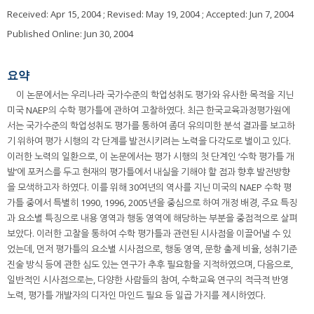
Received:
Apr 15, 2004
; Revised:
May 19, 2004
; Accepted:
Jun 7, 2004
Published Online: Jun 30, 2004
요약
이 논문에서는 우리나라 국가수준의 학업성취도 평가와 유사한 목적을 지닌
미국 NAEP의 수학 평가틀에 관하여 고찰하였다. 최근 한국교육과정평가원에
서는 국가수준의 학업성취도 평가를 통하여 좀더 유의미한 분석 결과를 보고하
기 위하여 평가 시행의 각 단계를 발전시키려는 노력을 다각도로 벌이고 있다.
이러한 노력의 일환으로, 이 논문에서는 평가 시행의 첫 단계인 ‘수학 평가틀 개
발’에 포커스를 두고 현재의 평가틀에서 내실을 기해야 할 점과 향후 발전방향
을 모색하고자 하였다. 이를 위해 30여년의 역사를 지닌 미국의 NAEP 수학 평
가틀 중에서 특별히 1990, 1996, 2005년을 중심으로 하여 개정 배경, 주요 특징
과 요소별 특징으로 내용 영역과 행동 영역에 해당하는 부분을 중점적으로 살펴
보았다. 이러한 고찰을 통하여 수학 평가틀과 관련된 시사점을 이끌어낼 수 있
었는데, 먼저 평가틀의 요소별 시사점으로, 행동 영역, 문항 출제 비율, 성취기준
진술 방식 등에 관한 심도 있는 연구가 추후 필요함을 지적하였으며, 다음으로,
일반적인 시사점으로는, 다양한 사람들의 참여, 수학교육 연구의 적극적 반영
노력, 평가틀 개발자의 디자인 마인드 필요 등 일곱 가지를 제시하였다.