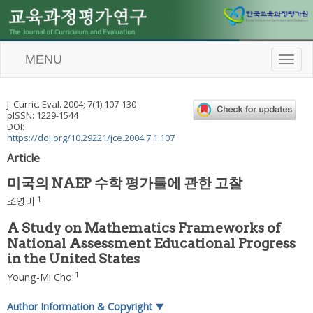
MENU
T
o
g
g
J. Curric. Eval.
2004
;
7
(
1
):
107
-
130
l
pISSN: 1229-1544
e
DOI:
n
https://doi.org/10.29221/jce.2004.7.1.107
a
Article
v
i
미국의 NAEP 수학 평가틀에 관한 고찰
g
a
1
조영미
t
i
A Study on Mathematics Frameworks of
o
National Assessment Educational Progress
n
in the United States
1
Young-Mi Cho
Author Information & Copyright
▼