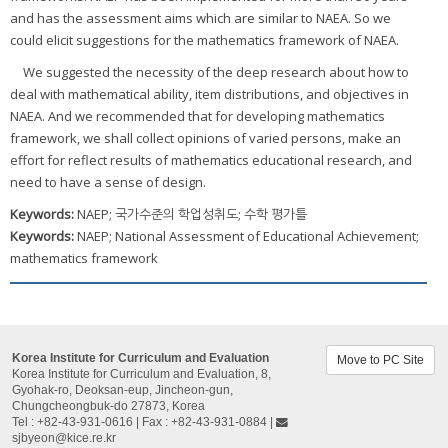
and has the assessment aims which are similar to NAEA. So we
could elicit suggestions for the mathematics framework of NAEA.
We suggested the necessity of the deep research about how to
deal with mathematical ability, item distributions, and objectives in
NAEA. And we recommended that for developing mathematics
framework, we shall collect opinions of varied persons, make an
effort for reflect results of mathematics educational research, and
need to have a sense of design.
Keywords:
NAEP; 국가수준의 학업성취도; 수학 평가틀
Keywords:
NAEP; National Assessment of Educational Achievement;
mathematics framework
Korea Institute for Curriculum and Evaluation
Move to PC Site
Korea Institute for Curriculum and Evaluation, 8,
Gyohak-ro, Deoksan-eup, Jincheon-gun,
Chungcheongbuk-do 27873, Korea
Tel : +82-43-931-0616 | Fax : +82-43-931-0884 |
sjbyeon@kice.re.kr