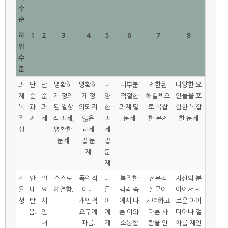
수
준
하
1
2
3
4
5
6
7
8
위
수
준
과
단
단
명확하
명확하
다
대부분
제한된
다양한 요
제
순
순
게 정의
게 정
양
적절한
해결책으
인들을 포
복
과
과
된 일상
의되지
한
과제 및
로 복잡
함한 복잡
잡
제
제
적 과제,
않은
과
문제
한 문제
한 문제
성
명확한
과제
제
문제
및 문
및
제
문
제
자
안
필
스스로
독립적
다
복잡한
전문적
자신의 분
율
내
요
해결함.
이나
른
맥락 속
실무에
야에서 새
성
받
시
개인적
이
에서 다
기여하고
로운 아이
음.
안
요구에
에
른 이와
다른 사
디어나 절
내
따름.
게
소통할
람을 안
차를 제안