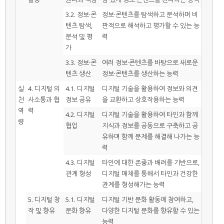
3.2. 정보·콘
정보·콘텐츠를 탐색하고 분석하며 비
텐츠 탐색,
판적으로 해석하고 평가할 수 있는 능
분석 및 평
력
가
3.3. 정보·콘
여러 정보·콘텐츠를 바탕으로 새로운
텐츠 생산
정보·콘텐츠를 생산하는 능력
실
4. 디지털 의
4.1. 디지털
디지털 기술을 활용하여 정보와 의견
천
사소통과 협
정보 공유
을 교환하고 상호작용하는 능력
역
력
4.2. 디지털
디지털 기술을 활용하여 타인과 함께
량
협업
지식과 정보를 공동으로 구축하고 공
유하며 함께 문제를 해결해 나가는 능
력
4.3. 디지털
타인에 대한 존중과 배려를 기반으로,
관계 형성
디지털 매체를 통해서 타인과 건강한
관계를 형성해가는 능력
5. 디지털 창
5.1. 디지털
디지털 기반 문화 활동에 참여하고,
작 및 향유
문화 향유
다양한 디지털 문화를 향유할 수 있는
능력