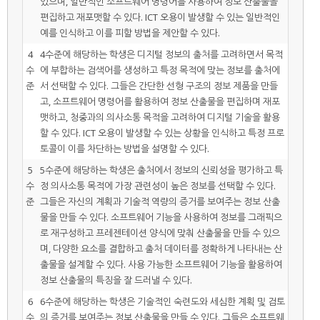
있으며, 일반적인 소프트웨어 명령어를 사용하여 정보 산출물을
편집하고 재포맷할 수 있다. ICT 오용이 발생할 수 있는 일반적인
예를 인식하고 이를 피할 방법을 제안할 수 있다.
4
4수준에 해당하는 학생은 디지털 정보의 출처를 고려하면서 목적
수
에 부합하는 검색어를 생성하고 특정 목적에 맞는 정보를 출처에
준
서 선택할 수 있다. 그들은 간단한 선형 구조의 정보 제품을 만들
고, 소프트웨어 명령어를 활용하여 정보 산출물을 편집하며 재포
맷하고, 청중과의 의사소통 목적을 고려하여 디지털 기술을 활용
할 수 있다. ICT 오용이 발생할 수 있는 상황을 인식하고 특정 프로
토콜이 이를 차단하는 방법을 설명할 수 있다.
5
5수준에 해당하는 학생은 출처에서 정보의 신뢰성을 평가하고 특
수
정 의사소통 목적에 가장 관련성이 높은 정보를 선택할 수 있다.
준
그들은 자신의 계획과 기술적 역량의 증거를 보여주는 정보 산출
물을 만들 수 있다. 소프트웨어 기능을 사용하여 정보를 그래픽으
로 재구성하고 프레젠테이션 양식에 맞춰 산출물을 만들 수 있으
며, 다양한 요소를 결합하고 출처 데이터를 정확하게 나타내는 산
출물을 설계할 수 있다. 사용 가능한 소프트웨어 기능을 활용하여
정보 산출물의 특징을 잘 드러낼 수 있다.
6
6수준에 해당하는 학생은 기술적인 숙련도와 세심한 계획 및 검토
수
의 증거를 보여주는 정보 산출물을 만들 수 있다. 그들은 소프트웨