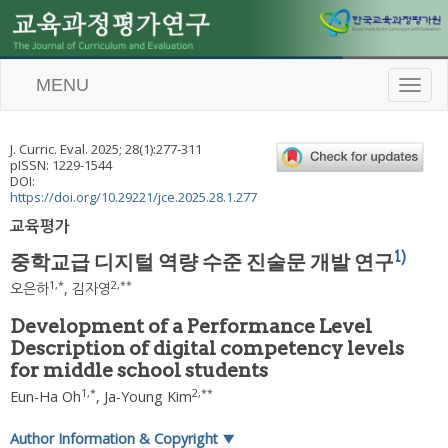
MENU
T
o
g
g
J. Curric. Eval.
2025
;
28
(
1
):
277
-
311
l
pISSN: 1229-1544
e
DOI:
n
https://doi.org/10.29221/jce.2025.28.1.277
a
교육평가
v
i
1)
중학교급 디지털 역량 수준 진술문 개발 연구
g
a
1
,
*
2
,
**
오은하
,
김자영
t
i
Development of a Performance Level
o
Description of digital competency levels
n
for middle school students
1
,
*
2
,
**
Eun-Ha Oh
,
Ja-Young Kim
Author Information & Copyright
▼