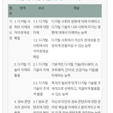
범
영역
요소
개념
주
기
1. 디지털 사
1.1. 디지털
디지털 사회의 변화에 대해 이해하고
본
회의 이해와
사회에 대한
디지털 기술이 나와 사회에 미치는 영
소
자아정체성
이해
향에 대해서 이해하는 능력
양
확립
1.2. 디지털
디지털 사회에서 자신의 정체성을 건
사회에서의
강하게 만들어갈 수 있는 능력
자아정체성
확립
2. 디지털 기
2.1. 디지털
기본적인 디지털 기술(하드웨어, 소
술의 이해와
기술의 이해
프트웨어, 인터넷, 인공지능 기술)을
활용
이해하는 능력
2.2. 디지털
목적과 필요에 맞게 디지털 기술을 주
기술의 주체
체적으로 선택하고, 적절하게 활용할
적 활용
수 있는 능력
3. 정보·콘텐
3.1 정보·콘
자신과 타인의 정보·콘텐츠에 대한 권
츠의 관리와
텐츠에 대한
리와 책임을 이해하고 윤리적이고 책
활용
권리와 책임
임 있게 정보·콘텐츠를 관리하는 능력