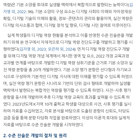
역량)은 기본 소양을 토대로 실생활 맥락에서 복합적으로 발현되는 능력이다(
김
자영 외, 2022
: 96). 기본 소양의 구성 요소는 디지털 사회의 이해와 자아정체성
확립, 디지털 기술의 이해와 활용, 정보･콘텐츠의 관리와 활용이며, 실천 역량은
디지털 의사소통과 협력, 디지털 창작 및 향유, 디지털 시민 참여로 이루어진다.
실제 학생들의 디지털 역량 현황을 분석하고 이를 반영한 수준 진술문을 개발
하기 위해 본 연구에서 자체적으로 디지털 역량 진단도구를 개발하고 평가를 시
행하였다(
김자영 외, 2023
;
오은하 외, 2024
). 먼저 디지털 역량 진단도구 개발
을 위해 디지털 역량 개념 체계에서 제시한 영역 및 요소, 2022 개정 교육과정
교과별 연계를 바탕으로 개발한 디지털 역량 성취기준을 근거로 기본 소양과 실
천 역량 문항을 총 20개 개발하였다. 기본 소양 평가 문항은 선다형과 자기보고
식으로 구성하여 기본적인 디지털 지식에 대한 이해를 평가할 수 있도록 하였으
며, 실천 역량 평가 문항은 시나리오 기반의 단위 검사 형태로 개발하여 실생활
맥락에서 발현되는 복합적인 역량을 평가할 수 있도록 하였다. 사전･사후 평가
문항을 동시에 개발하여 추후 디지털 역량 교육의 효과를 살펴볼 수 있도록 하
였다. 2023년도에 K지역 10개 중학교 학생을 대상으로 사전, 사후 평가를 실시
하여 자료를 수집하였고, 자료 분석을 바탕으로 도출된 문항의 신뢰도, 타당도
검증 등을 통해 문항 타당화 작업을 완료하였다. 이상의 이론적 토대와 실제적
자료를 바탕으로 수준 진술문 개발을 시작하였다.
2. 수준 진술문 개발의 절차 및 원리