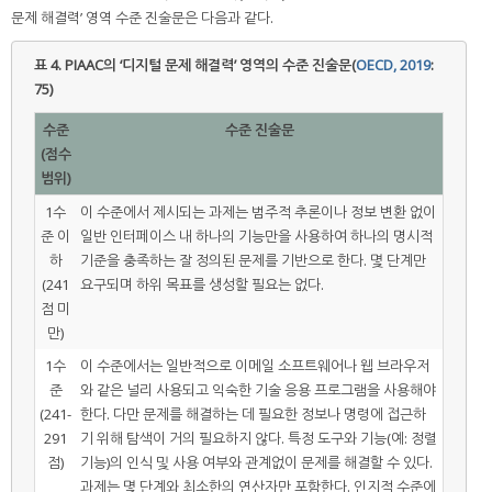
문제 해결력’ 영역 수준 진술문은 다음과 같다.
표 4.
PIAAC의 ‘디지털 문제 해결력’ 영역의 수준 진술문(
OECD, 2019
:
75)
수준
수준 진술문
(점수
범위)
1수
이 수준에서 제시되는 과제는 범주적 추론이나 정보 변환 없이
준 이
일반 인터페이스 내 하나의 기능만을 사용하여 하나의 명시적
하
기준을 충족하는 잘 정의된 문제를 기반으로 한다. 몇 단계만
(241
요구되며 하위 목표를 생성할 필요는 없다.
점 미
만)
1수
이 수준에서는 일반적으로 이메일 소프트웨어나 웹 브라우저
준
와 같은 널리 사용되고 익숙한 기술 응용 프로그램을 사용해야
(241-
한다. 다만 문제를 해결하는 데 필요한 정보나 명령에 접근하
291
기 위해 탐색이 거의 필요하지 않다. 특정 도구와 기능(예: 정렬
점)
기능)의 인식 및 사용 여부와 관계없이 문제를 해결할 수 있다.
과제는 몇 단계와 최소한의 연산자만 포함한다. 인지적 수준에