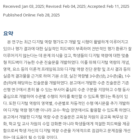
Received:
Jan 03, 2025
; Revised:
Feb 04, 2025
; Accepted:
Feb 11, 2025
Published Online: Feb 28, 2025
요약
본 연구는 최근 디지털 역량 평가도구 개발 및 시행이 활발하게 이루어지고
있으나 평가 결과에 대한 실질적인 피드백이 부족하여 전반적인 평가 환류가 잘
이루어지지 않는다는 데 문제 의식을 갖고, 학생들의 디지털 역량에 대한 맞춤
형 피드백이 가능한 수준 진술문을 개발하였다. 이를 위해 디지털 역량의 개념,
영역, 요소 등의 이론적 프레임워크와 디지털 역량 진단 문항 및 조사 결과 등의
실증적 결과물을 근거로 하여 기본 소양, 실천 역량별 3수준(상), 2수준(중), 1수
준(하)에 해당하는 진술문을 개발하였다. 본고에서 개발한 수준 진술문은 기존
선행 연구에서 흔히 볼 수 있는 부사어 중심의 수준 구분을 지양하고 수행 동사
중심으로 개발하여 수준별 수행의 차이를 확인할 수 있도록 했다는 특징이 있
다. 또한 디지털 역량의 영역별, 수준별로 차등적인 수행 예시문을 추가 개발하
여 디지털 역량 평가뿐 아니라 교수･학습 장면에서도 활용할 수 있도록 하였다.
본고에서 개발한 디지털 역량 수준 진술문은 교육청 차원의 공교육 책무성 강
화, 학교 및 교사 차원의 수업 강화뿐 아니라 학생들에게 적절한 피드백을 제공
함으로써 학생 자신의 디지털 역량 수준을 자체적으로 점검하고 문제점을 개선
하는 데 도움이 될 수 있을 것이다.