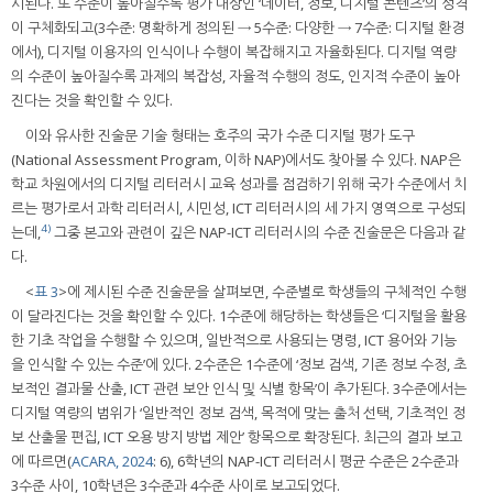
시된다. 또 수준이 높아질수록 평가 대상인 ‘데이터, 정보, 디지털 콘텐츠’의 성격
이 구체화되고(3수준: 명확하게 정의된 → 5수준: 다양한 → 7수준: 디지털 환경
에서), 디지털 이용자의 인식이나 수행이 복잡해지고 자율화된다. 디지털 역량
의 수준이 높아질수록 과제의 복잡성, 자율적 수행의 정도, 인지적 수준이 높아
진다는 것을 확인할 수 있다.
이와 유사한 진술문 기술 형태는 호주의 국가 수준 디지털 평가 도구
(National Assessment Program, 이하 NAP)에서도 찾아볼 수 있다. NAP은
학교 차원에서의 디지털 리터러시 교육 성과를 점검하기 위해 국가 수준에서 치
르는 평가로서 과학 리터러시, 시민성, ICT 리터러시의 세 가지 영역으로 구성되
4)
는데,
그중 본고와 관련이 깊은 NAP-ICT 리터러시의 수준 진술문은 다음과 같
다.
<
표 3
>에 제시된 수준 진술문을 살펴보면, 수준별로 학생들의 구체적인 수행
이 달라진다는 것을 확인할 수 있다. 1수준에 해당하는 학생들은 ‘디지털을 활용
한 기초 작업을 수행할 수 있으며, 일반적으로 사용되는 명령, ICT 용어와 기능
을 인식할 수 있는 수준’에 있다. 2수준은 1수준에 ‘정보 검색, 기존 정보 수정, 초
보적인 결과물 산출, ICT 관련 보안 인식 및 식별 항목’이 추가된다. 3수준에서는
디지털 역량의 범위가 ‘일반적인 정보 검색, 목적에 맞는 출처 선택, 기초적인 정
보 산출물 편집, ICT 오용 방지 방법 제안’ 항목으로 확장된다. 최근의 결과 보고
에 따르면(
ACARA, 2024
: 6), 6학년의 NAP-ICT 리터러시 평균 수준은 2수준과
3수준 사이, 10학년은 3수준과 4수준 사이로 보고되었다.