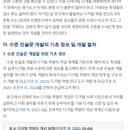
준)로 구분한 것을 확인할 수 있었다. 이들 사례처럼 단계를 세분화하여 제시하
기 위해서는 평가도구 자체의 문항 수가 충분히 많아야 하고 기대되는 학생들의
점수 폭도 넓어야 한다. 하지만 본 연구에서 활용하는 디지털 역량 진단도구의
문항 수는 20개로 선행연구에서 살펴본 검사들의 문항 수보다 비교적 적고, 그
만큼 기대되는 성취의 폭이 넓지 않을 것으로 예상되므로 수준을 3~4단계 정도
로 설정하는 것이 적절할 것이라 판단된다.
III. 수준 진술문 개발의 기초 정보 및 개발 절차
1. 수준 진술문 개발을 위한 기초 정보
수준 진술문 개발은 디지털 역량의 개념 체계를 기반으로 해야 하고, 학생들
의 실제 디지털 역량 수준에 대한 정보를 참고해야 한다. 이에 수준 진술문 개발
절차를 제시하기 전에, 개발의 토대가 되는 디지털 역량의 개념 체계 및 구성 요
소 개발 연구(
김자영 외, 2022
), 디지털 역량 진단 도구 개발 연구(
김자영 외,
2023
;
오은하 외, 2024
)를 간략히 언급하고자 한다.
본고에서 전제로 하는 디지털 역량의 개념은 ‘디지털 사회 시민으로서 자아를
실현하고 사회 정의를 이루기 위해 갖추어야 할 기본 디지털 소양 및 실천 역
량’이며(
김자영 외, 2022
: 62), 전체적인 디지털 역량의 개념 체계는 다음과 같
다.
표 6.
디지털 역량의 개념 체계(
김자영 외, 2022
: 63-64)