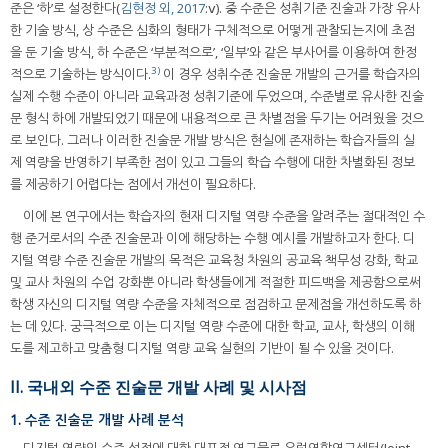
준은 ‘하’로 설정한다(
김현정 외, 2017
:ⅴ). 중 수준은 성취기준 진술과 가장 유사
한 기술 방식, 상 수준은 심화의 형태가 구체적으로 어떻게 관찰되는지에 초점
을 둔 기술 방식, 하 수준은 ‘부분적으로’, ‘일부’와 같은 부사어를 이용하여 한정
3)
적으로 기술하는 방식이다.
이 경우 성취수준 진술문 개발의 근거를 학습자의
실제 수행 수준이 아니라 교육과정 성취기준에 두었으며, 수준별로 유사한 진술
문 형식 하에 개발되었기 때문에 내용적으로 큰 차별점을 두기는 어려웠을 것으
로 보인다. 그러나 이러한 진술문 개발 방식은 현실에 존재하는 학습자들의 실
제 역량을 반영하기 부족한 점이 있고 그들의 학습 수행에 대한 차별화된 정보
를 제공하기 어렵다는 점에서 개선이 필요하다.
이에 본 연구에서는 학습자의 현재 디지털 역량 수준을 알려주는 절대적인 수
행 준거로서의 수준 진술문과 이에 해당하는 수행 예시를 개발하고자 한다. 디
지털 역량 수준 진술문 개발의 목적은 교육청 차원의 공교육 책무성 강화, 학교
및 교사 차원의 수업 강화뿐 아니라 학생들에게 적절한 피드백을 제공함으로써
학생 자신의 디지털 역량 수준을 자체적으로 점검하고 문제점을 개선하도록 하
는 데 있다. 궁극적으로 이는 디지털 역량 수준에 대한 학교, 교사, 학생의 이해
도를 제고하고 맞춤형 디지털 역량 교육 실현의 기반이 될 수 있을 것이다.
II. 국내외 수준 진술문 개발 사례 및 시사점
1. 수준 진술문 개발 사례 분석