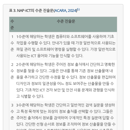
5)
표 3.
NAP-ICT의 수준 진술문(
ACARA, 2024
)
수
수준 진술문
준
1
1수준에 해당하는 학생은 컴퓨터와 소프트웨어를 사용하여 기초
수
작업을 수행할 수 있다. 안내가 있을 때 가장 일반적으로 사용되는
준
파일 관리 및 소프트웨어 명령을 실행할 수 있다. 가장 일반적으로
사용되는 ICT 용어와 기능을 인식할 수 있다.
2
2수준에 해당하는 학생은 주어진 정보 출처에서 간단하고 명확한
수
정보를 찾을 수 있다. 그들은 안내를 통해 기존 정보 산출물에 내
준
용을 추가하고 간단한 수정을 할 수 있다. 정보 산출물을 편집하여
디자인과 정보의 일관성을 어느 정도 보여주는 산출물을 만들 수
있다. 기초적인 ICT 전자 보안 및 안전 사용 문제와 관행을 인식하
고 식별할 수 있다.
3
3수준에 해당하는 학생은 간단하고 일반적인 검색 질문을 생성하
수
고 특정 목적에 맞는 최상의 정보 출처를 선택할 수 있다. 그들은
준
주어진 출처에서 정보를 검색하여 구체적인 특정 질문에 답할 수
있다. 간단한 선형 순서로 정보를 조직하여 정보 산출물을 만들 수