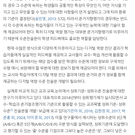
의 경우 그 수준에 속하는 학생들의 공통적인 특징이 무엇인지, 어떤 지식을 가
지고 있고 무엇을 할 수 있는지에 대한 사항들이 먼저 설정되고 그에 따라 환류
의 기준이 결정된다(
송민영, 2013
: 572). 따라서 준거지향평가의 경우에는 반드
시 각 수준에 속하는 학습자들이 가지고 있는 구체적인 능력에 대한 기술이 함
께 제공되어야 한다. 특히 디지털 역량 평가는 대부분 준거지향평가로 이루어지
기 때문에 수준진술문이 학생 피드백에도 중요한 역할을 담당한다.
현재 수많은 방식으로 다양하게 이루어지고 있는 디지털 역량 진단 결과가 학
습자들에게 실질적인 피드백을 제공하고 교사들이 교수･학습 개선에 활용할 수
있도록 하기 위해서는 해당 점수를 받은 학생의 수준에 대한 정보와 구체적인
수행 예시, 보완해야 할 부분에 대한 정보가 함께 제공되어야 한다. 이를 위해서
는 교사와 학습자에게 디지털 역량 진단 결과에 대한 준거와 준거 정보를 함께
제공하는 디지털 역량 수준 진술문 개발이 필요하다.
실제로 비교적 최근 교과 교육 논의에서 성취기준･성취수준 진술문에 대한
연구가 이루어지고 있다. 대표적으로 2014년부터 성취평가제가 실시되면서 교
수･학습과 준거참조평가의 기준으로 활용할 수 있는 교과목별 성취기준･성취
2)
수준
진술문을 개발･보급해 오고 있다(
가은아 외, 2016
;
김현정 외, 2017
;
박
준홍 외, 2024
;
이미경 외, 2017
). 이들 연구물에서 제시하는 성취수준의 3단계
(A/B/C) 혹은 5단계(A/B/C/D/E/F) 구분 방식을 살펴보면, 성취기준에 도달했다
고 평가할 수 있는 ‘중’ 수준을 기점으로 그보다 높은 수준은 ‘상’, 그보다 낮은 수