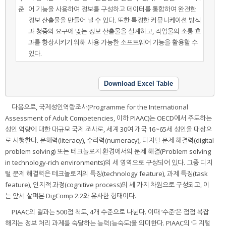
준
어 기능을 사용하여 정보를 구성하고 데이터를 통합하여 완전한
정보 산출물을 만들어 낼 수 있다. 또한 특정한 커뮤니케이션 방식
과 청중의 요구에 맞는 정보 산출물을 설계하고, 작업물의 소통 효
과를 향상시키기 위해 사용 가능한 소프트웨어 기능을 활용할 수
있다.
Download Excel Table
다음으로, 국제성인역량조사(Programme for the International
Assessment of Adult Competencies, 이하 PIAAC)는 OECD에서 주도하는
성인 역량에 대한 대규모 국제 조사로, 세계 30여 개국 16~65세 성인을 대상으
로 시행한다. 문해력(literacy), 수리력(numeracy), 디지털 문제 해결력(digital
problem solving) 또는 테크놀로지 환경에서의 문제 해결(Problem solving
in technology-rich environments)의 세 영역으로 구성되어 있다. 그중 디지
털 문제 해결력은 테크놀로지의 특징(technology feature), 과제 특징(task
feature), 인지적 과정(cognitive process)의 세 가지 차원으로 구성되고, 이
는 앞서 살펴본 DigComp 2.2와 유사한 형태이다.
PIAAC의 결과는 500점 척도, 4개 수준으로 나뉜다. 이때 ‘수준’은 점점 복잡
해지는 정보 처리 과제를 숙달하는 능력(능숙도)을 의미한다. PIAAC의 ‘디지털