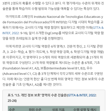
3분의 2정도의 확률로 수행할 수 있다고 본다. 이 평가에서는 수준의 위계와 진
술문을 통해 학습자의 수행 범위와 가능성을 예측할 수 있다는 특징이 있다.
마지막으로 스페인의 Instituto Nacional de Tecnologías Educativas y
de Formación del Profesorado(이하 INTEF)는 디지털 시대의 학습자를 교
육하기 위해서는 교사의 디지털 역량 함양이 필요하다고 제안한 이래(
GTTA &
INTEF, 2022
: 9-16), 앞서 소개한 DigComp를 바탕으로 교사의 디지털 역량 함
양을 위한 프레임워크 설계 연구를 진행하였다.
이에 따르면 교사의 디지털 역량은 6개 영역(1. 전문적 헌신, 2. 디지털 콘텐
츠, 3. 교수･학습, 4. 평가･피드백, 5. 학생 역량 강화, 6. 학생 디지털 역량 개발)
로 이루어지고, 각 영역마다 3~5개의 하위 역량으로 세분화되어 총 21개의 하
위 역량으로 구성된다. 21개 하위 역량별로 제시되는 수준은 총 6개로, 기초
(Foundation level A1, A2), 보통(Intermediate level B1, B2), 우수
(Advanced level C1, C2) 총 3개 단계에서 각각 2개의 세부 수준으로 구분된
다. 아래 예시는 ‘전문적 헌신’ 중 다섯 번째 하위 영역인 ‘개인 정보 보호’의 수준
진술문 중 기초 단계(A1, A2)를 제시한 것이다.
표 5.
‘1.5. 개인 정보 보호’ 영역의 수준 진술문(
GTTA & INTEF, 2022
:
25-26)
수준
하위 수준
성취 지표
수행 설명 및 예시