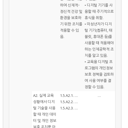
하여 신체적･
• 디지털 기기를 사
정신적 건강 및
용할 때 주기적으로
환경을 보호하
휴식을 취함.
기 위한 조치를
• 미성년자가 디지
적용할 수 있
털 기기(컴퓨터, 태
음.
블릿, 휴대폰 등)를
사용할 때 적용해야
하는 인체공학적 조
치를 알고 있음.
• 교육용 디지털 프
로그램의 개인정보
보호 정책을 검토하
여 사용 여부를 결
정할 수 있음.
A2. 실제 교육
1.5.A2.1. …
…
상황에서 디지
1.5.A2.2. …
털 기술을 사용
1.5.A2.3. …
할 때 개인 데이
터 및 개인 정보
보호 조치뿐 아