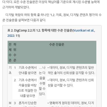
다.’이다. 모든 수준 진술문은 이상의 핵심어를 기준으로 제시된 수준별 능력에
근거하여 개발되었다.
디지털 역량의 하위 항목 중 하나인 ‘1.2. 자료, 정보, 디지털 콘텐츠 평가’의 수
준 진술문을 살펴보면 다음과 같다.
표 2.
DigComp 2.2.의 1.2. 항목에 대한 수준 진술문(
Vuorikari et al.,
2022
: 11)
전
하
수준 진술문
체
위
수
수
준
준
기
1
기초 수준에서
… 나
• 데이터, 정보, 디지털 콘텐츠의 일반
초
안내를 받으면
는 다
적인 출처의 신뢰성을 감지할 수 있다.
음을
2
기초 수준에서
• 데이터, 정보, 디지털 콘텐츠의 신뢰
수행
자율성을 바탕
성을 감지할 수 있다.
할 수
으로 적절한 안
있다.
내를 받으면
보
3
혼자서 단순한
• 명확하게 정의된 데이터, 정보, 디지