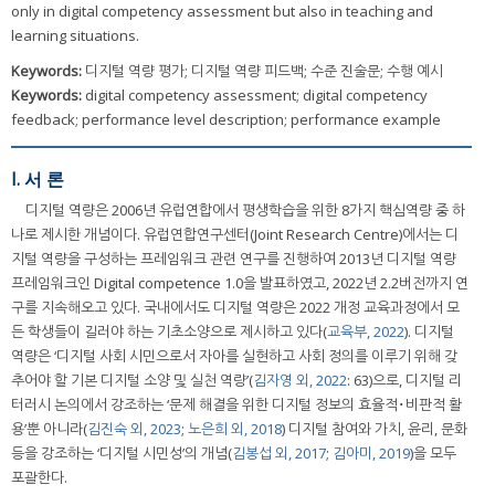
only in digital competency assessment but also in teaching and
learning situations.
Keywords:
디지털 역량 평가; 디지털 역량 피드백; 수준 진술문; 수행 예시
Keywords:
digital competency assessment; digital competency
feedback; performance level description; performance example
I. 서 론
디지털 역량은 2006년 유럽연합에서 평생학습을 위한 8가지 핵심역량 중 하
나로 제시한 개념이다. 유럽연합연구센터(Joint Research Centre)에서는 디
지털 역량을 구성하는 프레임워크 관련 연구를 진행하여 2013년 디지털 역량
프레임워크인 Digital competence 1.0을 발표하였고, 2022년 2.2버전까지 연
구를 지속해오고 있다. 국내에서도 디지털 역량은 2022 개정 교육과정에서 모
든 학생들이 길러야 하는 기초소양으로 제시하고 있다(
교육부, 2022
). 디지털
역량은 ‘디지털 사회 시민으로서 자아를 실현하고 사회 정의를 이루기 위해 갖
추어야 할 기본 디지털 소양 및 실천 역량’(
김자영 외, 2022
: 63)으로, 디지털 리
터러시 논의에서 강조하는 ‘문제 해결을 위한 디지털 정보의 효율적･비판적 활
용’뿐 아니라(
김진숙 외, 2023
;
노은희 외, 2018
) 디지털 참여와 가치, 윤리, 문화
등을 강조하는 ‘디지털 시민성’의 개념(
김봉섭 외, 2017
;
김아미, 2019
)을 모두
포괄한다.