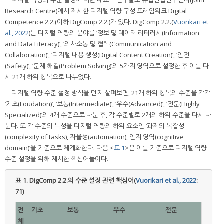
디지털 역량의 수준 설정에 대한 대표적 연구물로 유럽연합연구센터(Joint
Research Centre)에서 제시한 디지털 역량 구성 프레임워크 Digital
Competence 2.2.(이하 DigComp 2.2.)가 있다. DigComp 2.2.(
Vuorikari et
al., 2022
)는 디지털 역량의 분야를 ‘정보 및 데이터 리터러시(Information
and Data Literacy)’, ‘의사소통 및 협력(Communication and
Collaboration)’, ‘디지털 내용 생성(Digital Content Creation)’, ‘안전
(Safety)’, ‘문제 해결(Problem Solving)’의 5가지 영역으로 설정한 후 이를 다
시 21개 하위 항목으로 나누었다.
디지털 역량 수준 설정 방식을 먼저 살펴보면, 21개 하위 항목의 수준을 각각
‘기초(Foudation)’, ‘보통(Intermediate)’, ‘우수(Advanced)’, ‘전문(Highly
Specialized)’의 4개 수준으로 나눈 후, 각 수준별로 2개의 하위 수준을 다시 나
눈다. 또 각 수준의 특성을 디지털 역량의 하위 요소인 ‘과제의 복잡성
(complexity of tasks), 자율성(automation), 인지 영역(cognitive
domain)’을 기준으로 체계화한다. 다음 <
표 1
>은 이를 기준으로 디지털 역량
수준 설정을 위해 제시한 핵심어들이다.
표 1.
DigComp 2.2.의 수준 설정 관련 핵심어(
Vuorikari et al., 2022
:
71)
전
기초
보통
우수
전문
체