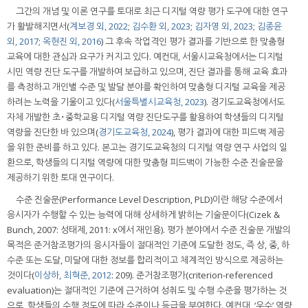
그간의 개념 및 이론 연구를 토대로 최근 디지털 역량 평가 도구에 대한 연구
가 활발해지면서(
계보경 외, 2022
;
김수환 외, 2023
;
김자영 외, 2023
;
김종윤
외, 2017
;
옥현진 외, 2016
) 그 후속 작업격인 평가 결과를 기반으로 한 맞춤형
교육에 대한 관심과 요구가 커지고 있다. 예컨대, 서울시교육청에서는 디지털
시민 역량 진단 도구를 개발하여 보급하고 있으며, 진단 결과를 통해 교육 효과
를 측정하고 개인별 수준 및 발달 분야를 확인하여 맞춤형 디지털 교육을 제공
하려는 노력을 기울이고 있다(
서울특별시교육청, 2023
). 경기도교육청에서도
자체 개발한 초･중학교용 디지털 역량 진단도구를 활용하여 학생들의 디지털
역량을 진단한 바 있으며(
경기도교육청, 2024
), 평가 결과에 대한 피드백 제공
을 위한 준비를 하고 있다. 본고는 경기도교육청의 디지털 역량 연구 사업의 일
환으로, 학생들의 디지털 역량에 대한 맞춤형 피드백이 가능한 수준 진술문을
제공하기 위한 토대 연구이다.
수준 진술문(Performance Level Description, PLD)이란 해당 수준에서
응시자가 수행할 수 있는 능력에 대해 상세하게 밝히는 기술문이다(Cizek &
Bunch, 2007: 성태제, 2011: x에서 재인용). 평가 분야에서 수준 진술문 개발의
목적은 준거참조평가의 응시자들이 절대적인 기준에 도달한 정도, 즉 상, 중, 하
수준 또는 도달, 미달에 대한 정보를 합리적이고 체계적인 방식으로 제공하는
것이다(
이상하, 최혁준, 2012
: 209). 준거참조평가(criterion-referenced
evaluation)는 절대적인 기준에 근거하여 성취도 및 수행 수준을 평가하는 것
으로, 학생들의 수행 정도에 따라 수준이나 등급을 부여한다. 예컨대, ‘우수’ 역량