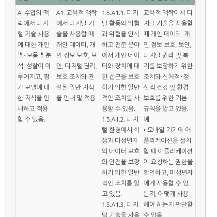
A. 수업의 맥
A1. 교육적 맥락
1.5.A1.1. 디지
교육적 맥락에서 디
락에서 디지
에서 디지털 기
털 활동의 위험
지털 기술을 사용할
털 기술 사용
술을 사용할 때
과 위협을 인식
때 개인 데이터, 개
에 대한 개인
개인 데이터, 개
하고 전문 분야
인 정보 보호, 보안,
별･모둠별 분
인 정보 보호, 보
에서 개인 데이
디지털 권리 및 복
석, 성찰이 이
안, 디지털 권리,
터와 장치에 대
지를 보장하기 위한
루어지고, 평
보호 조치와 관
한 접근을 보호
조치와 신체적･정
가 모델에 대
련된 일반 지식
하기 위한 일반
신적 건강 및 환경
한 지식을 안
을 안내 및 적용
적인 조치를 사
보호를 위한 기본
내하고 적용
용할 수 있음.
규칙을 알고 있음.
할 수 있음.
1.5.A1.2. 디지
예:
털 환경에서 학
• 모바일 기기에 애
생과 미성년자
플리케이션을 설치
의 데이터 보호
할 때 애플리케이션
와 안전을 보장
이 요청하는 권한을
하기 위한 일반
확인하고, 미성년자
적인 조치를 알
에게 사용할 수 있
고 있음.
는지, 어떻게 사용
1.5.A1.3. 디지
해야 하는지 판단할
털 기술을 사용
수 있음.