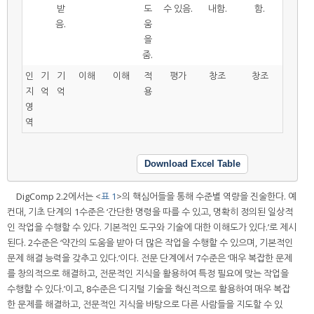
받
도
수 있음.
내함.
함.
음.
움
을
줌.
인
기
기
이해
이해
적
평가
창조
창조
지
억
억
용
영
역
Download Excel Table
DigComp 2.2에서는 <
표 1
>의 핵심어들을 통해 수준별 역량을 진술한다. 예
컨대, 기초 단계의 1수준은 ‘간단한 명령을 따를 수 있고, 명확히 정의된 일상적
인 작업을 수행할 수 있다. 기본적인 도구와 기술에 대한 이해도가 있다.’로 제시
된다. 2수준은 ‘약간의 도움을 받아 더 많은 작업을 수행할 수 있으며, 기본적인
문제 해결 능력을 갖추고 있다.’이다. 전문 단계에서 7수준은 ‘매우 복잡한 문제
를 창의적으로 해결하고, 전문적인 지식을 활용하여 특정 필요에 맞는 작업을
수행할 수 있다.’이고, 8수준은 ‘디지털 기술을 혁신적으로 활용하여 매우 복잡
한 문제를 해결하고, 전문적인 지식을 바탕으로 다른 사람들을 지도할 수 있