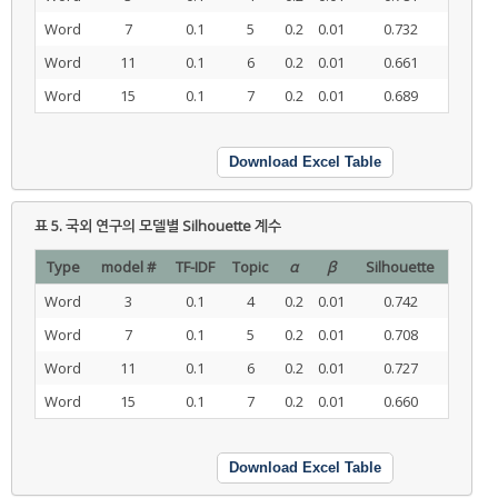
Word
7
0.1
5
0.2
0.01
0.732
Word
11
0.1
6
0.2
0.01
0.661
Word
15
0.1
7
0.2
0.01
0.689
Download Excel Table
표 5.
국외 연구의 모델별 Silhouette 계수
Type
model #
TF-IDF
Topic
α
β
Silhouette
Word
3
0.1
4
0.2
0.01
0.742
Word
7
0.1
5
0.2
0.01
0.708
Word
11
0.1
6
0.2
0.01
0.727
Word
15
0.1
7
0.2
0.01
0.660
Download Excel Table