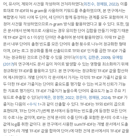
어, 유사어, 제외어 사전을 작성하여 전처리하였다(
최진수, 정혜원, 2022
). 이를
토대로 TF-IDF와 N-gram을 사용하여 키워드를 추출하였으며, 본 연구에서는
복합명사 처리 시에 두 단어, 세 단어가 함께 등장하는 관계를 모두 포함하여 지
정어 사전을 작성하였으므로 n-gram 방식을 활용하였다고 볼 수 있다. 또한, 많
은 문서에서 반복적으로 사용되는 경우 유의한 단어 집합을 만들기 어렵기 때문
에 TF-IDF 값이 0.1 이상인 단어만 추출하여 분석에 활용하였다. 이때 TF 값은
문서 내부 단어의 출현 빈도를 모든 단어의 출현 횟수로 나누어 정규화한 형태
이며, DF는 로그 정규화를 통해 산출되므로 TF와 IDF 인자를 곱한 TF-IDF 가중
치는 정규화된 것으로 간주할 수 있을 것이다(
이성직, 김한준, 2009
).
유예림
(2017)
의 연구에서도 문서 길이 차이로 발생할 수 있는 영향을 최소화하기 위해
정규화된 TF-IDF를 활용하고 있다. 본 연구에서는 정규화된 TF-IDF 값을 합산하
여 제시하였다. 개별 단어가 각 문서에서 가지는 각각의 TF-IDF 가중치 값을 모
두 더한 TF-IDF 가중치는 단어의 중요도를 평가할 수 있는 비교적 신뢰가 가능
한 지표로 평가된다. TF-IDF 가중치가 높을수록 단어의 중요도가 높고 주요 키
워드로 추출할 수 있다(
이예은, 장정현, 2022
;
장은아, 정혜원, 2024
). TF-IDF 가
중치는 다음의 <
수식 1
>과 같이 산출할 수 있다. TF-IDF는 TF와 IDF의 곱으로
표현되며, TF는 단어 i가 j번째 문서에서 등장하는 빈도를 j에 등장한 모든 단어
의 수로 나눈 값이며, IDF는 전체 문서의 수를 단어 i를 포함한 문서의 수로 나눈
값에 log를 취한 값이다. 본 연구에서 사용한 sumTF-IDF는 개별 문서에서 도출
된 단어 i의 개별 TF-IDF 값을 합하여 단어 i에 대한 전체 문서에서의 TF-IDF 값을