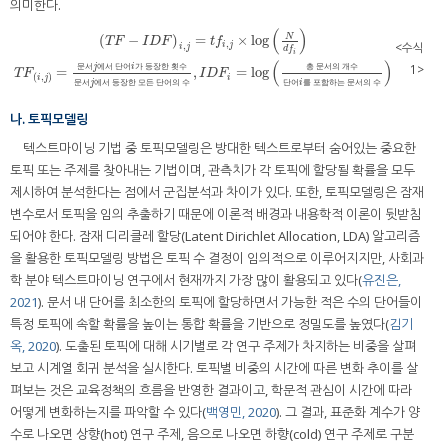
의미한다.
(
)
N
(
−
)
=
×
log
T
F
I
D
F
t
f
,
<수식
,
i
j
i
j
d
f
i
(
T
F
−
I
D
F
)
i
,
j
=
t
f
,
j
×
log
(
N
d
f
)
T
F
(
i
,
j
)
=
문서
j
에서 단어
i
가 등장한 횟수
문서
j
에서 등장한 모든 단
(
)
1>
문
서
j
에
서
단
어
i
가
등
장
한
횟
수
총
문
서
의
개
수
=
,
=
log
T
F
I
D
F
(
,
)
i
i
j
문
서
j
에
서
등
장
한
모
든
단
어
의
수
단
어
i
를
포
함
하
는
문
서
의
수
나. 토픽모델링
텍스트마이닝 기법 중 토픽모델링은 방대한 텍스트로부터 숨어있는 중요한
토픽 또는 주제를 찾아내는 기법이며, 관측치가 각 토픽에 할당될 확률을 모두
제시하여 분석한다는 점에서 군집분석과 차이가 있다. 또한, 토픽모델링은 잠재
변수로서 토픽을 임의 추출하기 때문에 이론적 배경과 내용학적 이론이 뒷받침
되어야 한다. 잠재 디리클레 할당(Latent Dirichlet Allocation, LDA) 알고리즘
을 활용한 토픽모델링 방법은 토픽 수 결정이 임의적으로 이루어지지만, 사회과
학 분야 텍스트마이닝 연구에서 현재까지 가장 많이 활용되고 있다(
유진은,
2021
). 문서 내 단어를 최소한의 토픽에 할당하면서 가능한 적은 수의 단어들이
특정 토픽에 속할 확률을 높이는 통합 확률을 기반으로 정밀도를 높였다(
김기
옥, 2020
). 도출된 토픽에 대해 시기별로 각 연구 주제가 차지하는 비중을 살펴
보고 시계열 회귀 분석을 실시한다. 토픽별 비중의 시간에 따른 변화 추이를 살
펴보는 것은 교육정책의 흐름을 반영한 결과이고, 학문적 관심이 시간에 따라
어떻게 변화하는지를 파악할 수 있다(
백영민, 2020
). 그 결과, 표준화 계수가 양
수로 나오면 상향(hot) 연구 주제, 음으로 나오면 하향(cold) 연구 주제로 구분