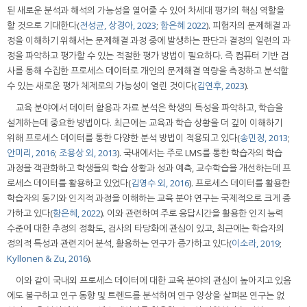
된 새로운 분석과 해석의 가능성을 열어줄 수 있어 차세대 평가의 핵심 역할을
할 것으로 기대한다(
전성균, 상경아, 2023
;
함은혜 2022
). 피험자의 문제해결 과
정을 이해하기 위해서는 문제해결 과정 중에 발생하는 판단과 결정의 일련의 과
정을 파악하고 평가할 수 있는 적절한 평가 방법이 필요하다. 즉 컴퓨터 기반 검
사를 통해 수집한 프로세스 데이터로 개인의 문제해결 역량을 측정하고 분석할
수 있는 새로운 평가 체제로의 가능성이 열린 것이다(
김연후, 2023
).
교육 분야에서 데이터 활용과 자료 분석은 학생의 특성을 파악하고, 학습을
설계하는데 중요한 방법이다. 최근에는 교육과 학습 상황을 더 깊이 이해하기
위해 프로세스 데이터를 통한 다양한 분석 방법이 적용되고 있다(
송민정, 2013
;
안미리, 2016
;
조용상 외, 2013
). 국내에서는 주로 LMS를 통한 학습자의 학습
과정을 객관화하고 학생들의 학습 상황과 성과 예측, 교수학습을 개선하는데 프
로세스 데이터를 활용하고 있었다(
김영수 외, 2016
). 프로세스 데이터를 활용한
학습자의 동기와 인지적 과정을 이해하는 교육 분야 연구는 국제적으로 크게 증
가하고 있다(
함은혜, 2022
). 이와 관련하여 주로 응답시간을 활용한 인지 능력
수준에 대한 추정의 정확도, 검사의 타당화에 관심이 있고, 최근에는 학습자의
정의적 특성과 관련지어 분석, 활용하는 연구가 증가하고 있다(
이소라, 2019
;
Kyllonen & Zu, 2016
).
이와 같이 국내외 프로세스 데이터에 대한 교육 분야의 관심이 높아지고 있음
에도 불구하고 연구 동향 및 트렌드를 분석하여 연구 양상을 살펴본 연구는 없