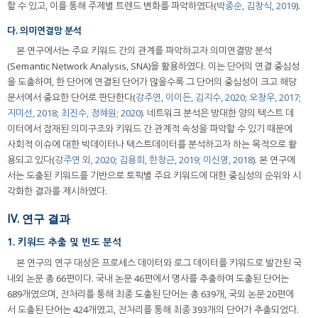
할 수 있고, 이를 통해 주제별 트렌드 변화를 파악하였다(
박종순, 김창식, 2019
).
다. 의미연결망 분석
본 연구에서는 주요 키워드 간의 관계를 파악하고자 의미연결망 분석
(Semantic Network Analysis, SNA)을 활용하였다. 이는 단어의 연결 중심성
을 도출하여, 한 단어에 연결된 단어가 많을수록 그 단어의 중심성이 크고 해당
문서에서 중요한 단어로 판단한다(
강주연, 이이든, 김지수, 2020
;
오창우, 2017
;
지미선, 2018
;
최진수, 정혜원; 2020
). 네트워크 분석은 방대한 양의 텍스트 데
이터에서 잠재된 의미구조와 키워드 간 관계적 속성을 파악할 수 있기 때문에
사회적 이슈에 대한 빅데이터나 텍스트데이터를 분석하고자 하는 목적으로 활
용되고 있다(
강주연 외, 2020
;
김용희, 한창근, 2019
;
이신영, 2018
). 본 연구에
서는 도출된 키워드를 기반으로 토픽별 주요 키워드에 대한 중심성의 순위와 시
각화한 결과를 제시하였다.
IV. 연구 결과
1. 키워드 추출 및 빈도 분석
본 연구의 연구 대상은 프로세스 데이터와 로그 데이터를 키워드로 발간된 국
내외 논문 총 66편이다. 국내 논문 46편에서 명사를 추출하여 도출된 단어는
689개였으며, 전처리를 통해 최종 도출된 단어는 총 639개, 국외 논문 20편에
서 도출된 단어는 424개였고, 전처리를 통해 최종 393개의 단어가 추출되었다.