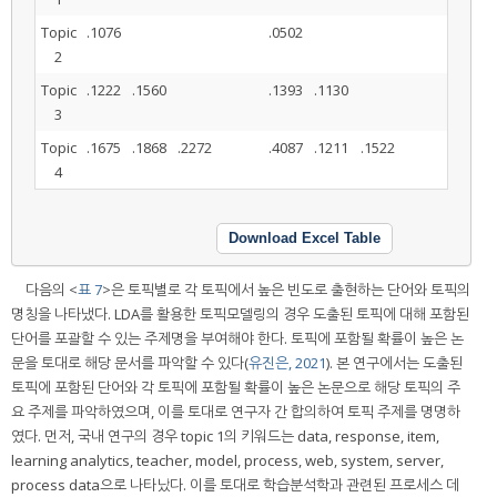
Topic
.1076
.0502
2
Topic
.1222
.1560
.1393
.1130
3
Topic
.1675
.1868
.2272
.4087
.1211
.1522
4
Download Excel Table
다음의 <
표 7
>은 토픽별로 각 토픽에서 높은 빈도로 출현하는 단어와 토픽의
명칭을 나타냈다. LDA를 활용한 토픽모델링의 경우 도출된 토픽에 대해 포함된
단어를 포괄할 수 있는 주제명을 부여해야 한다. 토픽에 포함될 확률이 높은 논
문을 토대로 해당 문서를 파악할 수 있다(
유진은, 2021
). 본 연구에서는 도출된
토픽에 포함된 단어와 각 토픽에 포함될 확률이 높은 논문으로 해당 토픽의 주
요 주제를 파악하였으며, 이를 토대로 연구자 간 합의하여 토픽 주제를 명명하
였다. 먼저, 국내 연구의 경우 topic 1의 키워드는 data, response, item,
learning analytics, teacher, model, process, web, system, server,
process data으로 나타났다. 이를 토대로 학습분석학과 관련된 프로세스 데