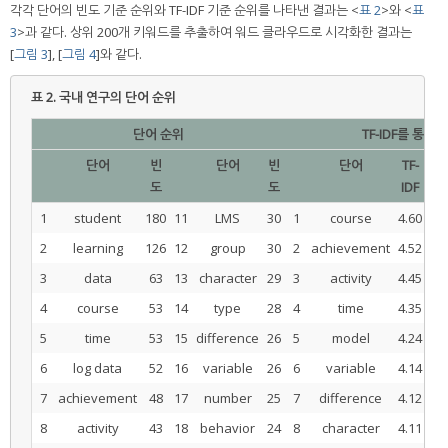
각각 단어의 빈도 기준 순위와 TF-IDF 기준 순위를 나타낸 결과는 <
표 2
>와 <
표
3
>과 같다. 상위 200개 키워드를 추출하여 워드 클라우드로 시각화한 결과는
[
그림 3
], [
그림 4
]와 같다.
표 2.
국내 연구의 단어 순위
단어 순위
TF-IDF를 통한
단어
빈
단어
빈
단어
TF-
도
도
IDF
1
student
180
11
LMS
30
1
course
4.60
11
2
learning
126
12
group
30
2
achievement
4.52
12
3
data
63
13
character
29
3
activity
4.45
13
4
course
53
14
type
28
4
time
4.35
14
5
time
53
15
difference
26
5
model
4.24
15
6
log data
52
16
variable
26
6
variable
4.14
16
7
achievement
48
17
number
25
7
difference
4.12
17
8
activity
43
18
behavior
24
8
character
4.11
18