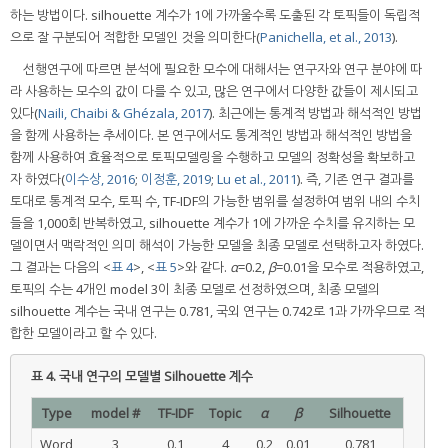
하는 방법이다. silhouette 계수가 1에 가까울수록 도출된 각 토픽들이 독립적
으로 잘 구분되어 적합한 모델인 것을 의미한다(
Panichella, et al., 2013
).
선행연구에 따르면 분석에 필요한 모수에 대해서는 연구자와 연구 분야에 따
라 사용하는 모수의 값이 다를 수 있고, 많은 연구에서 다양한 값들이 제시되고
있다(
Naili, Chaibi & Ghézala, 2017
). 최근에는 통계적 방법과 해석적인 방법
을 함께 사용하는 추세이다. 본 연구에서도 통계적인 방법과 해석적인 방법을
함께 사용하여 효율적으로 토픽모델링을 수행하고 모델의 정확성을 확보하고
자 하였다(
이수상, 2016
;
이정훈, 2019
;
Lu et al., 2011
). 즉, 기존 연구 결과를
토대로 통계적 모수, 토픽 수, TF-IDF의 가능한 범위를 설정하여 범위 내의 수치
들을 1,000회 반복하였고, silhouette 계수가 1에 가까운 수치를 유지하는 모
델이면서 맥락적인 의미 해석이 가능한 모델을 최종 모델로 선택하고자 하였다.
그 결과는 다음의 <
표 4
>, <
표 5
>와 같다.
α
=0.2,
β
=0.01을 모수로 적용하였고,
토픽의 수는 4개인 model 3이 최종 모델로 선정하였으며, 최종 모델의
silhouette 계수는 국내 연구는 0.781, 국외 연구는 0.742로 1과 가까우므로 적
합한 모델이라고 할 수 있다.
표 4.
국내 연구의 모델별 Silhouette 계수
Type
model #
TF-IDF
Topic
α
β
Silhouette
Word
3
0.1
4
0.2
0.01
0.781