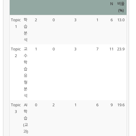
N
비율
(%)
Topic
학
2
0
3
1
6
13.0
1
습
분
석
Topic
교
1
0
3
7
11
23.9
2
수
학
습
유
형
분
석
Topic
AI
0
2
1
6
9
19.6
3
학
습
(교
과)