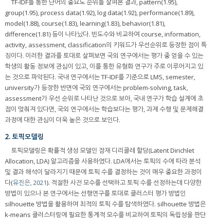
TF-IDF를 통한 단어의 중요도 순위를 살펴본 결과, pattern(1.95),
group(1.95), process data(1.92), log data(1.92), performance(1.89),
model(1.88), course(1.83), learning(1.83), behavior(1.81),
difference(1.81) 등이 나타났다. 빈도수와 비교하여 course, information,
activity, assessment, classification의 키워드가 우선순위로 등장한 점이 특
징이다. 이러한 결과를 토대로 살펴보면 국외 연구에서는 평가 중 얻을 수 있는
학생의 활동 정보에 관심이 있고, 이를 통한 유형화 연구가 주로 이루어지고 있
는 것으로 파악된다. 국내 연구에서는 TF-IDF를 기준으로 LMS, semester,
university가 등장한 반면에 국외 연구에서는 problem-solving, task,
assessment가 우선 순위로 나타난 것으로 보아, 국내 연구가 학습 설계에 초
점이 맞춰져 있다면, 국외 연구에서는 학습보다는 평가, 과제 수행 및 문제해결
과정에 대한 관심이 더욱 높은 것으로 보인다.
2. 토픽모델링
토픽모델링은 확률적 생성 모델인 잠재 디리클레 할당(Latent Dirichlet
Allocation, LDA) 알고리즘을 사용하였다. LDA에서는 토픽의 수에 따라 분석
및 결과 해석이 달라지기 때문에 토픽 수를 결정하는 것이 매우 중요한 과정이
다(
유진은, 2021
). 적절한 사전 모수를 선택하고 토픽 수를 선정하는데 다양한
방법이 있으나 본 연구에서는 선행연구를 토대로 클러스터 평가 방법인
silhouette 방법을 활용하여 최적의 토픽 수를 탐색하였다. silhouette 방법은
k-means 클러스터링에 필요한 통계적 모수를 비교하여 토픽의 독립성을 판단