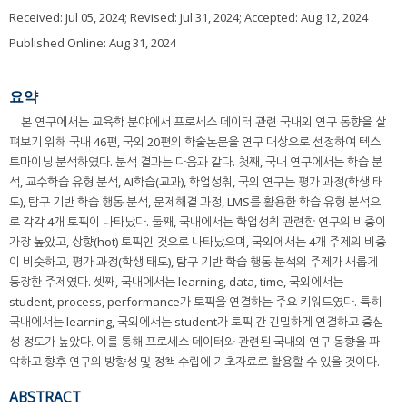
Received:
Jul 05, 2024
; Revised:
Jul 31, 2024
; Accepted:
Aug 12, 2024
Published Online: Aug 31, 2024
요약
본 연구에서는 교육학 분야에서 프로세스 데이터 관련 국내외 연구 동향을 살
펴보기 위해 국내 46편, 국외 20편의 학술논문을 연구 대상으로 선정하여 텍스
트마이닝 분석하였다. 분석 결과는 다음과 같다. 첫째, 국내 연구에서는 학습 분
석, 교수학습 유형 분석, AI학습(교과), 학업성취, 국외 연구는 평가 과정(학생 태
도), 탐구 기반 학습 행동 분석, 문제해결 과정, LMS를 활용한 학습 유형 분석으
로 각각 4개 토픽이 나타났다. 둘째, 국내에서는 학업성취 관련한 연구의 비중이
가장 높았고, 상향(hot) 토픽인 것으로 나타났으며, 국외에서는 4개 주제의 비중
이 비슷하고, 평가 과정(학생 태도), 탐구 기반 학습 행동 분석의 주제가 새롭게
등장한 주제였다. 셋째, 국내에서는 learning, data, time, 국외에서는
student, process, performance가 토픽을 연결하는 주요 키워드였다. 특히
국내에서는 learning, 국외에서는 student가 토픽 간 긴밀하게 연결하고 중심
성 정도가 높았다. 이를 통해 프로세스 데이터와 관련된 국내외 연구 동향을 파
악하고 향후 연구의 방향성 및 정책 수립에 기초자료로 활용할 수 있을 것이다.
ABSTRACT