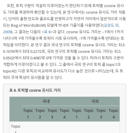
또한, 토픽 구분이 적절히 이루어졌는지 판단하기 위해 토픽별 cosine 유사
도 거리를 측정하여 확인할 수 있는데, 본 연구에서는 cosine 유사도 거리 적용
시, 단어의 출현 빈도와 중요도를 반영하고자 자연어 처리에서 일반적으로 사용
되는 Bag of Words(BoW) 모델에 TF-IDF 가중치를 사용하였다(
김상도 외,
2009
). 그 결과는 다음의 <
표 6
>과 같다. cosine 유사도 거리는 –1에서 1까지
나타나며 1에 가까울수록 토픽이 서로 유사하며, -1에 가까울수록 반대되는 토
픽임을 의미한다. 본 연구 결과 국내 연구의 토픽별 cosine 유사도 거리는 최소
0.1076에서 최대 0.2272로, 국외 연구의 토픽별 cosine 유사도 거리는 최소
0.0502에서 최대 0.4087로 0에 가까운 것을 볼 수 있다. 따라서 토픽의 구분이
적합하게 이루어졌다고 볼 수 있다. 그 중에서 국외 연구의 토픽 중 topic1과
topic4는 다른 토픽과 비교하여 유사도가 다소 높은 것으로 나타났는데, 두 토
픽의 주제 특성이 유사함을 알 수 있다.
표 6.
토픽별 cosine 유사도 거리
국내
국외
Topic
Topic
Topic
Topic
Topic
Topic
Topic
Topic
1
2
3
4
1
2
3
4
Topic
1