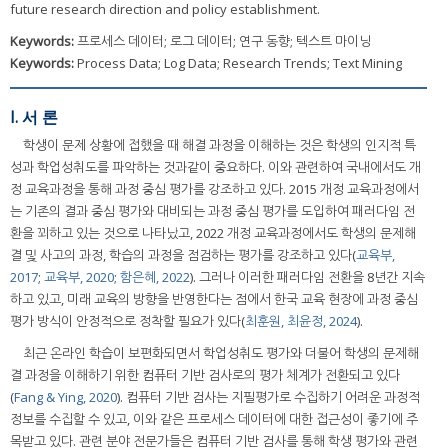
future research direction and policy establishment.
Keywords:
프로세스 데이터; 로그 데이터; 연구 동향; 텍스트 마이닝
Keywords:
Process Data; Log Data; Research Trends; Text Mining
I. 서 론
학생이 문제 상황에 접했을 때 해결 과정을 이해하는 것은 학생의 인지적 특
성과 학업성취도를 파악하는 것과같이 중요하다. 이와 관련하여 국내에서도 개
정 교육과정을 통해 과정 중심 평가를 강조하고 있다. 2015 개정 교육과정에서
는 기존의 결과 중심 평가와 대비되는 과정 중심 평가를 도입하여 패러다임 전
환을 꾀하고 있는 것으로 나타났고, 2022 개정 교육과정에서도 학생의 문제해
결 및 사고의 과정, 학습의 과정을 점검하는 평가를 강조하고 있다(
교육부,
2017
;
교육부, 2020
;
함은혜, 2022
). 그러나 이러한 패러다임 전환을 8년간 지속
하고 있고, 미래 교육의 방향을 반영한다는 점에서 한국 교육 현장에 과정 중심
평가 방식이 안정적으로 정착할 필요가 있다(
최훈원, 최윤정, 2024
).
최근 온라인 학습이 보편화되면서 학업성취도 평가와 더불어 학생의 문제해
결 과정을 이해하기 위한 컴퓨터 기반 검사로의 평가 체계가 전환되고 있다
(
Fang & Ying, 2020
). 컴퓨터 기반 검사는 지필평가로 수집하기 어려운 과정적
정보를 수집할 수 있고, 이와 같은 프로세스 데이터에 대한 접근성이 좋기에 주
목받고 있다. 관련 분야 전문가들은 컴퓨터 기반 검사를 통해 학생 평가와 관련