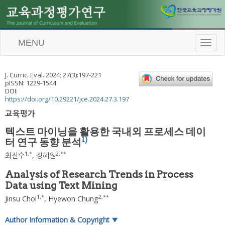
MENU
T
o
g
g
J. Curric. Eval.
2024
;
27
(
3
):
197
-
221
l
pISSN: 1229-1544
e
DOI:
n
https://doi.org/10.29221/jce.2024.27.3.197
a
교육평가
v
i
텍스트 마이닝을 활용한 국내외 프로세스 데이
g
1)
터 연구 동향 분석
a
t
1
,
*
2
,
**
최진수
,
정혜원
i
o
Analysis of Research Trends in Process
n
Data using Text Mining
1
,
*
2
,
**
Jinsu Choi
,
Hyewon Chung
Author Information & Copyright
▼