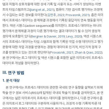
템과 피험자 상호작용에 대한 상세 기록 및 사용자 또는 서버가 생성하는 이벤
트의 타임스탬프이고(
Jiang et al., 2021
), 컴퓨터 기반 검사로 평가하는 과정에
서 수집되는 모든 정보를 의미한다(
김연후, 2023
;
Provasnik, 2021
). 좁은 의미
에서 프로세스 데이터는 문제해결 과정에서 기록된 응답자의 연속 행동을 의미
한다. 액션 시퀀스(action sequence)를 의미한다. 프로세스 데이터는 하나의
평가에서 문제해결 과정이 다른 평가에서는 결과 데이터가 될 수 있어 생성적
정의에 모호함이 있다(
Bergner & Davier, 2019
;
Levy, 2020
). 액션 시퀀스로
서의 프로세스 데이터는 타임 스탬프와 함께 기록된 작업 수행 데이터이고 평가
문항에 대한 작업 과정을 반영하는 경험적 데이터로 인지적, 비인지적 잠재 구
조를 반영하고 있는 것으로 판단하다(
Provasnik, 2021
;
Zhan & Qiao, 2022
).
본 연구에서는 로그 데이터 및 액션 시퀀스를 포함한 넓은 의미로서의 프로세스
데이터로 개념을 정의하였다.
III. 연구 방법
1. 분석 대상
본 연구에서는 프로세스 데이터와 관련한 국내외 연구 동향을 살펴보기 위해
학술 연구 정보 서비스(RISS)에 탑재된 국내외 학술지 정보를 검색하였고, 본 연
구에서는 넓은 의미로서의 프로세스 데이터를 정의하였으나, 다른 연구에서 좁
은 의미로서 로그 데이터와 구분하여 사용하거나, 과정적 수행 기록에 따른 데
이터에 대한 표현이 다를 수 있기 때문에, 연구 대상을 선정함에 있어서 ‘프로세