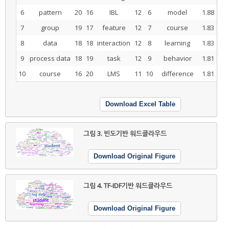
6
pattern
20
16
IBL
12
6
model
1.88
16
7
group
19
17
feature
12
7
course
1.83
17
8
data
18
18
interaction
12
8
learning
1.83
18
9
process data
18
19
task
12
9
behavior
1.81
19
10
course
16
20
LMS
11
10
difference
1.81
20
Download Excel Table
그림 3.
빈도기반 워드클라우드
Download Original Figure
그림 4.
TF-IDF기반 워드클라우드
Download Original Figure