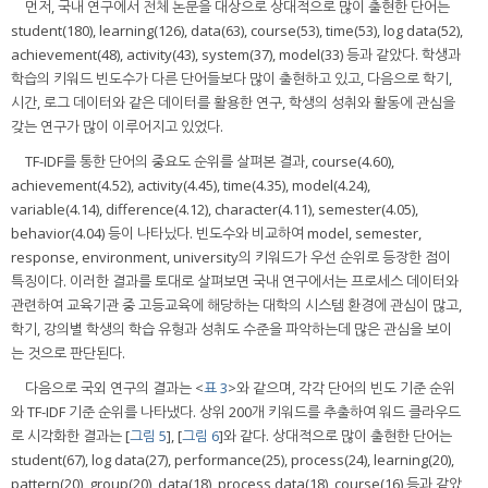
먼저, 국내 연구에서 전체 논문을 대상으로 상대적으로 많이 출현한 단어는
student(180), learning(126), data(63), course(53), time(53), log data(52),
achievement(48), activity(43), system(37), model(33) 등과 같았다. 학생과
학습의 키워드 빈도수가 다른 단어들보다 많이 출현하고 있고, 다음으로 학기,
시간, 로그 데이터와 같은 데이터를 활용한 연구, 학생의 성취와 활동에 관심을
갖는 연구가 많이 이루어지고 있었다.
TF-IDF를 통한 단어의 중요도 순위를 살펴본 결과, course(4.60),
achievement(4.52), activity(4.45), time(4.35), model(4.24),
variable(4.14), difference(4.12), character(4.11), semester(4.05),
behavior(4.04) 등이 나타났다. 빈도수와 비교하여 model, semester,
response, environment, university의 키워드가 우선 순위로 등장한 점이
특징이다. 이러한 결과를 토대로 살펴보면 국내 연구에서는 프로세스 데이터와
관련하여 교육기관 중 고등교육에 해당하는 대학의 시스템 환경에 관심이 많고,
학기, 강의별 학생의 학습 유형과 성취도 수준을 파악하는데 많은 관심을 보이
는 것으로 판단된다.
다음으로 국외 연구의 결과는 <
표 3
>와 같으며, 각각 단어의 빈도 기준 순위
와 TF-IDF 기준 순위를 나타냈다. 상위 200개 키워드를 추출하여 워드 클라우드
로 시각화한 결과는 [
그림 5
], [
그림 6
]와 같다. 상대적으로 많이 출현한 단어는
student(67), log data(27), performance(25), process(24), learning(20),
pattern(20), group(20), data(18), process data(18), course(16) 등과 같았