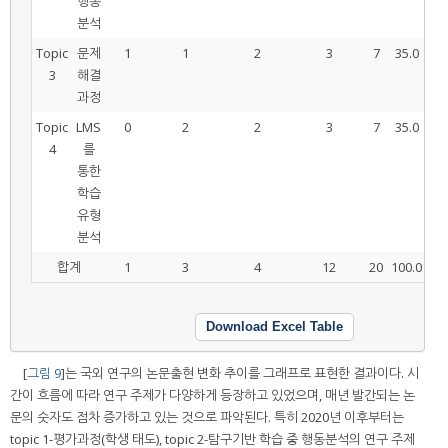
행동
분석
Topic
문제
1
1
2
3
7
35.0
3
해결
과정
Topic
LMS
0
2
2
3
7
35.0
4
를
통한
학습
유형
분석
합계
1
3
4
12
20
100.0
Download Excel Table
[
그림 9
]는 국외 연구의 논문출현 변화 추이를 그래프로 표현한 결과이다. 시
간이 흐름에 따라 연구 주제가 다양하게 등장하고 있었으며, 매년 발간되는 논
문의 숫자도 점차 증가하고 있는 것으로 파악된다. 특히 2020년 이후부터는
topic 1-평가과정(학생 태도), topic 2-탐구기반 학습 중 행동분석의 연구 주제