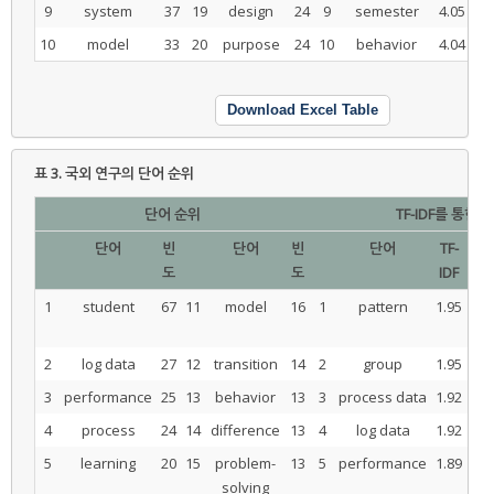
9
system
37
19
design
24
9
semester
4.05
19
10
model
33
20
purpose
24
10
behavior
4.04
20
Download Excel Table
표 3.
국외 연구의 단어 순위
단어 순위
TF-IDF를 통한 
단어
빈
단어
빈
단어
TF-
도
도
IDF
1
student
67
11
model
16
1
pattern
1.95
11
2
log data
27
12
transition
14
2
group
1.95
12
3
performance
25
13
behavior
13
3
process data
1.92
13
4
process
24
14
difference
13
4
log data
1.92
14
5
learning
20
15
problem-
13
5
performance
1.89
15
solving