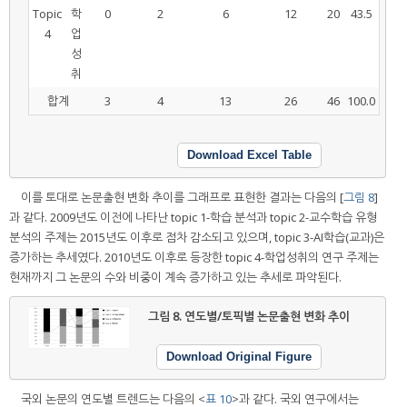
Topic
학
0
2
6
12
20
43.5
4
업
성
취
합계
3
4
13
26
46
100.0
Download Excel Table
이를 토대로 논문출현 변화 추이를 그래프로 표현한 결과는 다음의 [
그림 8
]
과 같다. 2009년도 이전에 나타난 topic 1-학습 분석과 topic 2-교수학습 유형
분석의 주제는 2015년도 이후로 점차 감소되고 있으며, topic 3-AI학습(교과)은
증가하는 추세였다. 2010년도 이후로 등장한 topic 4-학업성취의 연구 주제는
현재까지 그 논문의 수와 비중이 계속 증가하고 있는 추세로 파악된다.
그림 8.
연도별/토픽별 논문출현 변화 추이
Download Original Figure
국외 논문의 연도별 트렌드는 다음의 <
표 10
>과 같다. 국외 연구에서는