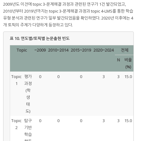
2009년도 이전에 topic 3-문제해결 과정과 관련된 연구가 1건 발간되었고,
2010년부터 2019년까지는 topic 3-문제해결 과정과 topic 4-LMS를 통한 학습
유형 분석과 관련된 연구가 일부 발간되었음을 확인하였다. 2020년 이후에는 4
개 토픽의 주제가 다양하게 등장하고 있다.
표 10.
연도별/토픽별 논문출현 빈도
Topic
~2009
2010~2014
2015~2019
2020~2024
전체
N
비율
(%)
Topic
평가
0
0
0
3
3
15.0
1
과정
(학
생
태
도)
Topic
탐구
0
0
0
3
3
15.0
2
기반
학습