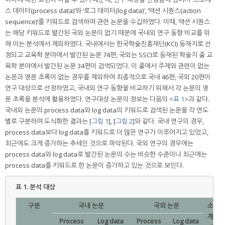
스 데이터(process data)’와 ‘로그 데이터(log data)’, ‘액션 시퀀스(action
sequence)’를 키워드로 검색하여 관련 논문을 수집하였다. 이때, 액션 시퀀스
는 해당 키워드로 발간된 국외 논문이 없기 때문에 국내외 연구 동향 비교를 위
해 이는 분석에서 제외하였다. 국내에서는 한국학술진흥재단(KCI) 등재지로 선
정되고 교육학 분야에서 발간된 논문 74편, 국외는 SSCI로 등재된 학술지 중 교
육학 분야에서 발간된 논문 34편이 검색되었다. 이 중에서 주제와 관련이 없는
논문과 영문 초록이 없는 경우를 제외하여 최종적으로 국내 46편, 국외 20편이
연구 대상으로 선정하였고, 국내외 연구 동향을 비교하기 위해서 각 논문의 영
문 초록을 분석에 활용하였다. 연구대상 논문의 정보는 다음의 <
표 1
>과 같다.
국내외 논문의 process data와 log data의 키워드로 검색된 논문을 각 연도
별로 구분하여 도식화한 결과는 [
그림 1
], [
그림 2
]와 같다. 국내 연구의 경우,
process data보다 log data를 키워드로 더 많은 연구가 이루어지고 있었고,
최근에도 크게 증가하는 추세인 것으로 파악된다. 국외 연구의 경우에는
process data와 log data로 발간된 논문의 수는 비슷한 수준이나 최근에는
process data를 키워드로 한 논문이 증가하고 있는 것으로 보인다.
표 1.
분석 대상
구분
국내 논문
국외 논문
소
계
Process
Log data
Process
Log data