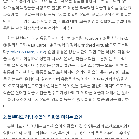
반으로 작용하게 한다. 이에 본 연구에서는 상술된 블렌디드 러닝의 여러 정의
와 개념적 특징들을 바탕으로 블렌디드 러닝을 적극적인 학습자 참여를 통한 효
과적인 학교 교육을 위해 테크놀로지를 활용한 온라인 교육과 교실 수업 활동뿐
만 아니라 다양한 교수·학습 방법, 자료와 매체, 교육 환경을 결합하고 수업에 활
용하는 교수·학습 방법으로 정의하고자 한다.
한편 블렌디드 러닝 유형은 대표적으로 ①순환(Rotation), ②플렉스(Flex),
③ 알라카르테(A La Carte), ④ 가상학습 강화(Enriched Virtual)으로 구분된
다(
Staker & Horn, 2012
). 순환 유형은 정한 시간이 되면 모든 학생이 다음 학
습 과정으로 이동하며 상황에 따라서 온라인 학습과 학습 토론(또는 프로젝트
수행)을 번갈아가며 수행하는 유형을 일컫는다. 플렉스 유형은 오프라인 학습
활동과 온라인 학습 활동을 모두 포함하지만 온라인 학습이 중심(근간)이 되도
록 하는 수업 유형이다. 알라카르테 유형은 학생이 학교에 다니면서 학습을 하
되 오로지 온라인으로만 학습하는 과목이 있는 경우를 말한다. 마지막으로 가상
학습은 면대면 학습 시간을 필수로 제공하되 그 외 다른 학습에 대해서는 원하
는 어떤 장소에서든지 온라인 강의를 들을 수 있도록 하는 학습 과정을 의미한
다.
2. 블렌디드 러닝 수업에 영향을 미치는 요인
블렌디드 러닝에서는 교수·학습에 영향을 미칠 수 있는 외적 조건으로써의 다
양한 요인에 대해 고려한다. 먼저, 온라인 도구 및 인프라 등은 기존의 교수·학습