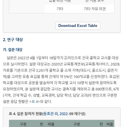
업을 위한 지원
한 지원 요구
기타
기타 자유 의견
Download Excel Table
2. 연구 대상
가. 설문 대상
설문은 2022년 4월 1일부터 18일까지 온라인으로 전국 중학교 교사를 대상
으로 실시하였다. 설문 대상교는 2020년 교육통계연보(교육통계서비스, 2020)
자료를 기준으로 전국 3,261개 중학교 중 소재 지역(대도시, 중소도시, 읍면지
역)을 고려한 유층 표집을 통해 전체의 약 5%인 160개교를 선정하였다. 표집된
학교를 대상으로 공문을 발송하여 각 학교별 교사 10명씩 설문에 참여하도록
요청하였으며, 본 설문에 응답한 교사는 결측치를 제외하고 총 690명으로, 6개
(지역, 전체 학급 수, 성별, 교육경력, 담당 학년, 담당 교과)의 변인으로 구분한
설문 응답 현황은 <
표 4
>와 같다.
표 4.
설문 참여자 현황(
동효관 외, 2022
: 69 재구성)
구분
빈
비율
구분
빈
비율