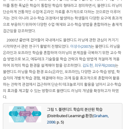
어를 통한 폭넓은 학습이 통합된 학습의 형태라고 정의하면서, 블렌디드 러닝이
단순하게 전통적인 수업에 온라인 자료를 추가적으로 더하는 것으로만 이루어
지는 것이 아니라 교수·학습 과정에서 발생하는 학생들의 다양한 요구에 효과적
으로 부응하기 위하여 다양한 수업 매체와 교수·학습 방법을 혼합하려는 총체적
접근임을 강조하였다.
2000년 중반에 접어들어 국내에서도 블렌디드 러닝에 관한 관심이 커지기
시작하면서 관련 연구가 활발히 진행되었다.
이상수(2007)
는 블렌디드 러닝을
온라인과 오프라인 학습을 혼합하여 이러닝의 문제점을 극복하기 위한 교수·학
습 방법으로 보고, 에듀테크 기술들을 학습 전략과 학습 방법에 적절하게 적용
하여 최적의 학습 환경을 설계해야 함을 강조하였다.
김도헌, 최우재(2003)
는
블렌디드 러닝을 학습 환경 요소(온라인, 오프라인), 다양한 교수·학습 방법, 학
습자의 개별적 학습 경험, 해결해야 하는 과제 등을 효과적으로 혼합하여 활용
하는 전략적 관점에서 접근하여 단순히 테크놀로지의 활용을 넘어서 교수·학습
의 효과를 제고할 수 있는 방향으로 블렌디드 러닝의 개념을 확장하고자 하였
다.
그림 1.
블렌디드 학습의 분산된 학습
(Distributed Learning) 환경(
Graham,
2006
: p. 5)