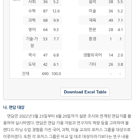
사회
36
5.2
음악
38
5.5
수학
87
12.6
미술
36
5.2
과학
68
9.9
체육
49
7.1
영어
64
9.3
한문
28
4.1
기술·가
53
7.7
환경
1
.1
정
역사
47
6.8
생활외국어
14
2.0
도덕
42
6.1
기타
26
3.8
전체
690
100.0
-
-
Download Excel Table
나. 면담 대상
면담은 2022년 5월 23일부터 6월 20일까지 설문 조사와 연계된 면담지를 활
용하여 실시하였다. 면담은 면담 가용 자원과 연구자의 역량 등을 고려하여 블
렌디드 러닝 수업 경험을 가진 국어, 과학, 미술 교과의 포커스 그룹을 대상으로
이루어졌다. 또한 각 포커스 그룹은 비교 및 대조 대상이라기보다는 연구 내용