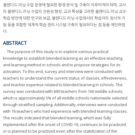
블렌디드 러닝 수업 운영에 필요한 환경 분석 및 구축이 이루어져야 하며, 교사
의 블렌디드 러닝 수업의 전문성 향상, 교과 특성을 고려한 블렌디드 러닝 교수·
학습 방안에 대한 연구와 보급, 블렌디드 러닝 수업에서의 학습자의 정서적 지
원 등을 포함한 체계적 학습 관리 시스템 구축이 필요하다는 점 등을 제안하였
다.
ABSTRACT
The purpose of this study is to explore various practical
knowledge to establish blended learning as an effective teaching
and learning method in schools and to propose strategies for its
activation. To this end, survey and interview were conducted with
teachers to understand the current status of classes, effectiveness,
and teacher expertise related to blended learning in schools. The
survey was conducted with 690 teachers from 160 middle schools,
which is approximately 5% of all middle schools nationwide selected
through stratified sampling. Additionally, interviews were conducted
with 16 teachers who had experience with blended learning classes.
The results indicated that blended learning, which was fully
implemented after the onset of COVID-19, continues to be practiced
or is planned to be practiced even after the stabilization of the