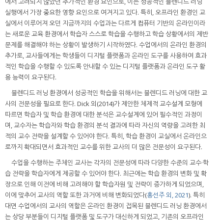
에서 고려되지 않았던 추가적인 환경 요인으로, 이는 성공적인 블렌디드 러닝
실행에서 가장 중요한 영향 요인으로 여겨지고 있다. 특히, 오프라인 환경인 교
실에서 이루어져 오던 지금까지의 수업과는 다르게 컴퓨터 기반의 온라인이라
는 새로운 교육 환경에서 학습자 스스로 학습을 수행하고 학습 상황에서의 제반
문제를 해결해야 하는 상황이 발생하기 시작하였다. 수업에서의 온라인 환경의
추가로, 교사들에게는 학생들이 디지털 플랫폼과 온라인 도구를 사용하여 효과
적인 학습을 수행할 수 있도록 안내할 수 있는 디지털 플랫폼과 온라인 도구 활
용 능력이 요구된다.
블렌디드 러닝 환경에서 성공적인 학습을 위해서는 블렌디드 러닝에 대한 교
사의 전문성을 필요로 한다. Dick 외(2014)가 제안한 체제적 교수설계 모형에
따르면 학습자 및 학습 환경에 대한 분석은 교수설계에 있어 필수적인 과정이
며, 교수자는 학습자와 학습 환경의 분석 결과에 따라 자신의 역량을 고려한 최
적의 교수 전략을 설계할 수 있어야 한다. 특히, 학습 환경이 교실에서 온라인으
로까지 확대되면서 효과적인 교수를 위한 교사의 더 많은 전문성이 요구된다.
수업을 수행하는 주체인 교사는 각자의 전문성에 따라 다양한 수준의 교수·학
습 전략을 학습자에게 제공할 수 있어야 한다. 최근에는 학습 환경의 변화 및 확
장으로 인해 이전에 비해 고려해야 할 학습자원 및 전략이 증가하게 되었으며,
이에 맞추어 교사의 역할 또한 과거에 비해 변화되었다(
홍선주 외, 2021
). 특히
대면 수업에서의 교사의 역할은 온라인 환경이 접목된 블렌디드 러닝 환경에서
는 상당 부분들이 디지털 플랫폼 및 도구가 대신하게 되었고, 기존의 오프라인