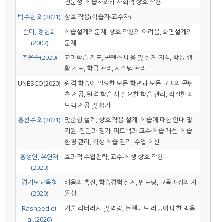
전문성, 학습자와의 사회적 상호 작용
박주현 외(2021)
상호 작용(학습자-교수자)
손미, 정현희
학습설계의문제, 상호 작용의 어려움, 화면설계의
(2007)
문제
조은순(2020)
교과학습 지도, 콘텐츠 내용 및 설계 지식, 학생 생
활 지도, 학급 관리, 시스템 관리
UNESCO(2020)
원격 학습에 필요한 모든 학년과 모든 교과의 콘텐
츠 제공, 원격 학습 시 필요한 학습 관리, 적절한 피
드백 제공 및 평가
홍선주 외(2021)
맞춤형 설계, 상호 작용 설계, 학습에 대한 안내 및
지원. 진단과 평가, 피드백과 교수·학습 개선, 학습
환경 관리, 학생 학습 관리, 수업 혁신
홍성연, 유연재
효과적 수업전략, 교수-학생 상호 작용
(2020)
경기도교육청
배움의 촉진, 학습경험 설계, 멘토링, 교육과정의 자
(2020)
율성
Rasheed et
기술 리터러시 및 역량, 블렌디드 러닝에 대한 믿음
al.(2020)