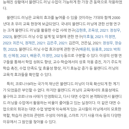
능해진 상황에서 블렌디드 러닝 수업이 가능하게 한 가장 큰 동력으로 작용하였
다.
블렌디드 러닝은 교육의 효과를 높여줄 수 있을 것이라는 기대와 함께 2000
년대 초 우리 교육 현장에 보급되었다. 국내의 블렌디드 러닝에 관한 선행 연구
는 크게 블렌디드 러닝을 활용한 수업 사례 연구(
김현호, 조욱상, 2021
:
정성우,
2023
), 블렌디드 러닝 수업 설계 및 모형에 관한 연구(
이호철, 2021
:
이정연,
2023
:
최은식, 정재은, 2021
:
김은주, 2021
: 김은미, 전은실, 2021:
정성우, 장승
현, 2022
). 블렌디드 러닝 수업 효과성에 관한 연구(
배윤희, 원용호, 2023
:
박희
정, 신혜정, 2021
,
배윤주, 이정민, 2021
) 등으로 구분할 수 있다. 이상의 선행 연
구들을 통해서 학업 성취도 향상, 교수·학습에서의 상호 작용 증진, 자기 주도적
학습 촉진, 수업 만족도 및 효율성 향상, 자기 효능감 증가 등 블렌디드 러닝의
교육적 효과들을 확인할 수 있다.
특히, 코로나19라는 국가적 재난은 블렌디드 러닝이 더욱 확산되게 한 계기
가 되었음은 부인할 수 없다. 하지만 블렌디드 러닝의 교육에서의 효용성에도
불구하고 코로나19 사태가 안정화되고, 다시 대면 수업이 본격화되면서 블렌디
드 러닝을 수업에서 활용하는 비율이 줄어들고 있는 실정이다. 이 같은 대면 수
업으로의 회귀는 대면 수업 방법에 익숙해져 있는 교사들의 러닝에서의 모호한
역할, 학습자 관리와 콘텐트 구성의 어려움, 스마트 기기 사용 미숙 등의 다양한
이유에서 그 원인을 찾아볼 수 있다.