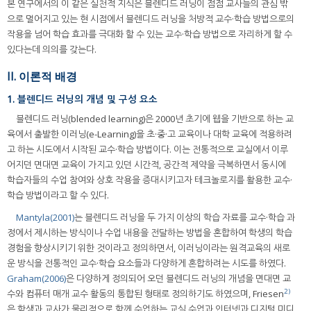
본 연구에서의 이 같은 실천적 지식은 블렌디드 러닝이 점점 교사들의 관심 밖
으로 멀어지고 있는 현 시점에서 블렌디드 러닝을 처방적 교수·학습 방법으로의
작용을 넘어 학습 효과를 극대화 할 수 있는 교수·학습 방법으로 자리하게 할 수
있다는데 의의를 갖는다.
II. 이론적 배경
1. 블렌디드 러닝의 개념 및 구성 요소
블렌디드 러닝(blended learning)은 2000년 초기에 웹을 기반으로 하는 교
육에서 출발한 이러닝(e-Learning)을 초·중·고 교육이나 대학 교육에 적용하려
고 하는 시도에서 시작된 교수·학습 방법이다. 이는 전통적으로 교실에서 이루
어지던 면대면 교육이 가지고 있던 시간적, 공간적 제약을 극복하면서 동시에
학습자들의 수업 참여와 상호 작용을 증대시키고자 테크놀로지를 활용한 교수·
학습 방법이라고 할 수 있다.
Mantyla(2001)
는 블렌디드 러닝을 두 가지 이상의 학습 자료를 교수·학습 과
정에서 제시하는 방식이나 수업 내용을 전달하는 방법을 혼합하여 학생의 학습
경험을 향상시키기 위한 것이라고 정의하면서, 이러닝이라는 원격교육의 새로
운 방식을 전통적인 교수·학습 요소들과 다양하게 혼합하려는 시도를 하였다.
Graham(2006)
은 다양하게 정의되어 오던 블렌디드 러닝의 개념을 면대면 교
2)
수와 컴퓨터 매개 교수 활동의 통합된 형태로 정의하기도 하였으며, Friesen
은 학생과 교사가 물리적으로 함께 수업하는 교실 수업과 인터넷과 디지털 미디