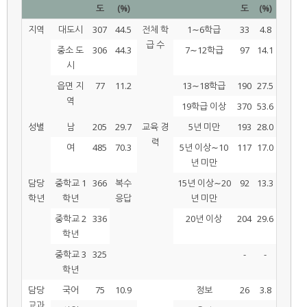
도
(%)
도
(%)
지역
대도시
307
44.5
전체 학
1∼6학급
33
4.8
급 수
중소 도
306
44.3
7∼12학급
97
14.1
시
읍면 지
77
11.2
13∼18학급
190
27.5
역
19학급 이상
370
53.6
성별
남
205
29.7
교육 경
5년 미만
193
28.0
력
여
485
70.3
5년 이상∼10
117
17.0
년 미만
담당
중학교 1
366
복수
15년 이상∼20
92
13.3
학년
학년
응답
년 미만
중학교 2
336
20년 이상
204
29.6
학년
중학교 3
325
-
-
학년
담당
국어
75
10.9
정보
26
3.8
교과