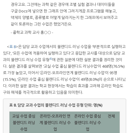
경우고요. 그전에는 과학 같은 경우에 조별 실험 결과나 데이터들을
구글 Docs에 넣으면 한 그래프 안에 그려지게끔 프로그램을 해놓고,
액체의 양별로, 종류별로 어떻게 달라지는지 한 그래프에서 보여주고
같이 토론하는 그런 수업은 했었거든요.
- 중학교 과학 교사 홍○○ -
<
표 8
>은 담당 교과 수업에서의 블렌디드 러닝 수업을 ‘부분적으로 실행하고
있다’, ‘모든 수업에 적용하여 실행하고 있다’고 응답한 교사를 대상으로 담당 교
4)
과의 블렌디드 러닝 수업 유형
에 관한 질문에 대한 설문 결과를 정리한 것이
다. 설문 결과를 살펴보면 ‘교실 수업 중심 블렌디드 러닝수업’이 468명(76.5%)
로 가장 높았고, 이어서 ‘온라인-오프라인연계 블렌디드 러닝 수업’이 95명
(15.5%), ‘온라인 수업 중심 블렌디드 러닝 수업’이 49명(8.0%)의 순으로 나타났
다. 이러한 설문 결과는 학교 현장에서는 학습의 효과를 고려해 온라인 학습도
구와 매체를 적극적으로 활용하고 있음을 의미한다.
표 8.
담당 교과 수업의 블렌디드 러닝 수업 유형 단위: 명(%)
교실 수업 중심
온라인-오프라인 연
온라인 수업 중심
전체
블렌디드 러닝
계 블렌디드 러닝 수
블렌디드 러닝 수
수업
업
업