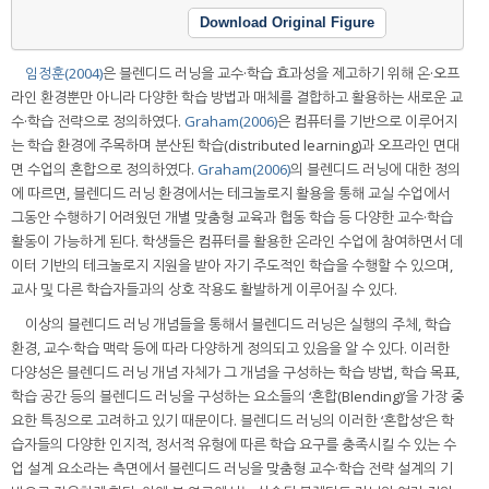
Download Original Figure
임정훈(2004)
은 블렌디드 러닝을 교수·학습 효과성을 제고하기 위해 온·오프
라인 환경뿐만 아니라 다양한 학습 방법과 매체를 결합하고 활용하는 새로운 교
수·학습 전략으로 정의하였다.
Graham(2006)
은 컴퓨터를 기반으로 이루어지
는 학습 환경에 주목하며 분산된 학습(distributed learning)과 오프라인 면대
면 수업의 혼합으로 정의하였다.
Graham(2006)
의 블렌디드 러닝에 대한 정의
에 따르면, 블렌디드 러닝 환경에서는 테크놀로지 활용을 통해 교실 수업에서
그동안 수행하기 어려웠던 개별 맞춤형 교육과 협동 학습 등 다양한 교수·학습
활동이 가능하게 된다. 학생들은 컴퓨터를 활용한 온라인 수업에 참여하면서 데
이터 기반의 테크놀로지 지원을 받아 자기 주도적인 학습을 수행할 수 있으며,
교사 및 다른 학습자들과의 상호 작용도 활발하게 이루어질 수 있다.
이상의 블렌디드 러닝 개념들을 통해서 블렌디드 러닝은 실행의 주체, 학습
환경, 교수·학습 맥락 등에 따라 다양하게 정의되고 있음을 알 수 있다. 이러한
다양성은 블렌디드 러닝 개념 자체가 그 개념을 구성하는 학습 방법, 학습 목표,
학습 공간 등의 블렌디드 러닝을 구성하는 요소들의 ‘혼합(Blending)’을 가장 중
요한 특징으로 고려하고 있기 때문이다. 블렌디드 러닝의 이러한 ‘혼합성’은 학
습자들의 다양한 인지적, 정서적 유형에 따른 학습 요구를 충족시킬 수 있는 수
업 설계 요소라는 측면에서 블렌디드 러닝을 맞춤형 교수·학습 전략 설계의 기