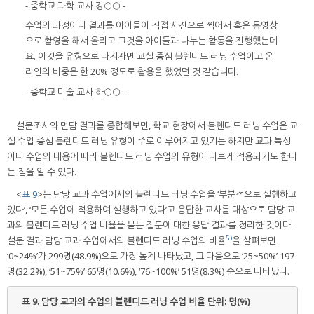
- 중학교 과학 교사 강○○ -
수업의 과정이나 결과를 아이들이 직접 사진으로 찍어서 혹은 동영상
으로 촬영을 해서 올리고 그것을 아이들과 나누는 활동을 진행했는데
요. 이것을 유형으로 따지자면 교실 중심 블렌디드 러닝 수업이고 온
라인의 비중은 한 20% 정도로 활용을 했었던 것 같습니다.
- 중학교 미술 교사 하○○ -
설문조사와 면담 결과를 종합해보면, 학교 현장에서 블렌디드 러닝 수업은 교
실 수업 중심 블렌디드 러닝 유형이 주로 이루어지고 있기는 하지만 교과 특성
이나 수업의 내용에 따라 블렌디드 러닝 수업의 유형이 다르게 적용되기도 한다
는 점을 알 수 있다.
<
표 9
>는 담당 교과 수업에서의 블렌디드 러닝 수업을 ‘부분적으로 실행하고
있다’, ‘모든 수업에 적용하여 실행하고 있다’고 응답한 교사를 대상으로 담당 교
과의 블렌디드 러닝 수업 비율을 묻는 질문에 대한 응답 결과를 정리한 것이다.
5)
설문 결과 담당 교과 수업에서의 블렌디드 러닝 수업의 비율
을 살펴보면
‘0~24%’가 299명(48.9%)으로 가장 높게 나타났고, 그 다음으로 ‘25~50%’ 197
명(32.2%), ‘51~75%’ 65명(10.6%), ‘76~100%’ 51명(8.3%) 순으로 나타났다.
표 9.
담당 교과의 수업의 블렌디드 러닝 수업 비율 단위: 명(%)