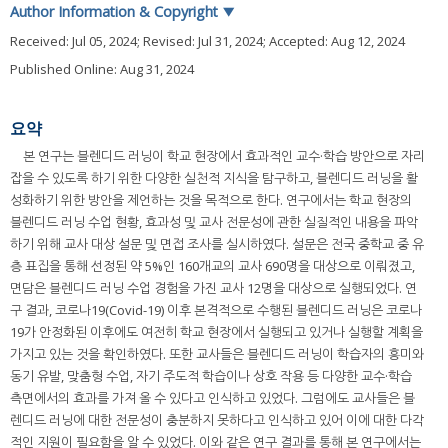
Author Information & Copyright
▼
Received:
Jul 05, 2024
; Revised:
Jul 31, 2024
; Accepted:
Aug 12, 2024
Published Online: Aug 31, 2024
요약
본 연구는 블렌디드 러닝이 학교 현장에서 효과적인 교수·학습 방안으로 자리
잡을 수 있도록 하기 위한 다양한 실천적 지식을 탐구하고, 블렌디드 러닝을 활
성화하기 위한 방안을 제언하는 것을 목적으로 한다. 연구에서는 학교 현장의
블렌디드 러닝 수업 현황, 효과성 및 교사 전문성에 관한 실질적인 내용을 파악
하기 위해 교사 대상 설문 및 면접 조사를 실시하였다. 설문은 전국 중학교 중 유
층 표집을 통해 선정된 약 5%인 160개교의 교사 690명을 대상으로 이뤄졌고,
면담은 블렌디드 러닝 수업 경험을 가진 교사 12명을 대상으로 실행되었다. 연
구 결과, 코로나19(Covid-19) 이후 본격적으로 수행된 블렌디드 러닝은 코로나
19가 안정화된 이후에도 여전히 학교 현장에서 실행되고 있거나 실행할 계획을
가지고 있는 것을 확인하였다. 또한 교사들은 블렌디드 러닝이 학습자의 흥미와
동기 유발, 맞춤형 수업, 자기 주도적 학습이나 상호 작용 등 다양한 교수·학습
측면에서의 효과를 가져 올 수 있다고 인식하고 있었다. 그럼에도 교사들은 블
렌디드 러닝에 대한 전문성이 충분하지 못하다고 인식하고 있어 이에 대한 다각
적인 지원이 필요함을 알 수 있었다. 이와 같은 연구 결과를 통해 본 연구에서는