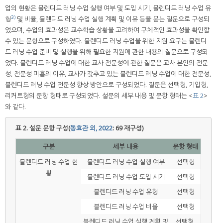
업의 현황은 블렌디드 러닝 수업 실행 여부 및 도입 시기, 블렌디드 러닝 수업 유
3)
형
및 비율, 블렌디드 러닝 수업 실행 계획 및 이유 등을 묻는 질문으로 구성되
었으며, 수업의 효과성은 교수학습 상황을 고려하여 구체적인 효과성을 확인할
수 있는 문항으로 구성하였다. 블렌디드 러닝 수업을 위한 지원 요구는 블렌디
드 러닝 수업 준비 및 실행을 위해 필요한 지원에 관한 내용의 질문으로 구성되
었다. 블렌디드 러닝 수업에 대한 교사 전문성에 관한 질문은 교사 본인의 전문
성, 전문성 미흡의 이유, 교사가 갖추고 있는 블렌디드 러닝 수업에 대한 전문성,
블렌디드 러닝 수업 전문성 향상 방안으로 구성되었다. 질문은 선택형, 기입형,
리커트형의 문항 형태로 구성되었다. 설문의 세부 내용 및 문항 형태는 <
표 2
>
와 같다.
표 2.
설문 문항 구성(
동효관 외, 2022
: 69 재구성)
구분
세부 내용
문항 형태
블렌디드 러닝 수업 현
블렌디드 러닝 수업 실행 여부
선택형
황
블렌디드 러닝 수업 도입 시기
선택형
블렌디드 러닝 수업 유형
선택형
블렌디드 러닝 수업 비율
선택형
블렌디드 러닝 수업 실행 계획 및
선택형,