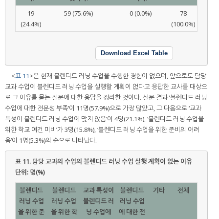
19
59 (75.6%)
0 (0.0%)
78
(24.4%)
(100.0%)
Download Excel Table
<
표 11
>은 현재 블렌디드 러닝 수업을 수행한 경험이 없으며, 앞으로도 담당
교과 수업에 블렌디드 러닝 수업을 실행할 계획이 없다고 응답한 교사를 대상으
로 그 이유를 묻는 질문에 대한 응답을 정리한 것이다. 설문 결과 ‘블렌디드 러닝
수업에 대한 전문성 부족’이 11명(57.9%)으로 가장 많았고, 그 다음으로 ‘교과
특성이 블렌디드 러닝 수업에 맞지 않음’이 4명(21.1%), ‘블렌디드 러닝 수업을
위한 학교 여건 미비’가 3명(15.8%), ‘블렌디드 러닝 수업을 위한 준비의 어려
움’이 1명(5.3%)의 순으로 나타났다.
표 11.
담당 교과의 수업의 블렌디드 러닝 수업 실행 계획이 없는 이유
단위: 명(%)
블렌디드
블렌디드
교과 특성이
블렌디드
기타
전체
러닝 수업
러닝 수업
블렌디드 러
러닝 수업
을 위한 준
을 위한 학
닝 수업에
에 대한 전