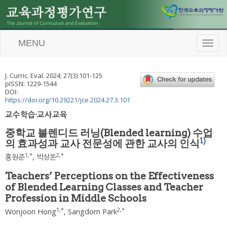
MENU
T
o
g
g
J. Curric. Eval.
2024
;
27
(
3
):
101
-
125
l
pISSN: 1229-1544
e
DOI:
n
https://doi.org/10.29221/jce.2024.27.3.101
a
교수학습·교사교육
v
i
중학교 블렌디드 러닝(Blended learning) 수업
g
1)
의 효과성과 교사 전문성에 관한 교사의 인식
a
t
1
,
*
2
,
*
홍원준
,
박상돈
i
o
Teachers’ Perceptions on the Effectiveness
n
of Blended Learning Classes and Teacher
Profession in Middle Schools
1
,
*
2
,
*
Wonjoon Hong
,
Sangdorn Park