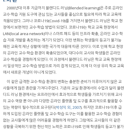
2000년대 이후 지금까지 블렌디드 러닝(Blended learning)은 주로 온라인
교수·학습 지원 도구에 관심 있는 교사들을 중심으로 필요에 따라 학교 교육에
적용되었다. 그러나 코로나19(Covid-19)를 거치면서 블렌디드 러닝은 학교 현
장에서 보편적인 교수·학습 방법이 되었다. 코로나19는 학교 교육 현장에서
LAN(local area network)이나 스마트 패드 등의 인프라 확충, 온라인 교수·학
습 자료 개발을 촉진하는 계기가 되었다. 이런 변화는 학생들의 등교가 불가능
해진 교육적 재난 상황에 대한 국가적 대응에 따른 것이다. 이로 인해 학교 현장
의 온라인 교수·학습 환경이 확충되었으며, 대다수의 교사와 학생들은 온라인
교수·학습을 경험하게 되었다. 이 과정에서 블렌디드 러닝은 학교 교육 현장에
서 일상적인 교수·학습 방법으로 자리 잡게 되었고, 이제 더 이상 우리 학교 교육
에서 새로운 개념이 아니게 되었다.
이 같은 급격한 교수·학습 환경의 변화는 충분한 준비가 이루어지지 않은 교
사들에게 많은 혼란을 가져다주었다. 기존의 교실 환경에서의 수업과 달리 블렌
디드 러닝 환경에서는 오프라인에서 효과적으로 학생들을 가르치기 위해 교사
의 교수 역량 뿐 아니라 다양한 온라인 플랫폼 및 도구를 효과적으로 활용할 수
있는 역량이 필수적으로 요구된다(
박성익 외, 2007
). 하지만 코로나19 이후 급
하게 도입된 온라인 플랫폼 및 교수·학습 도구는 이를 활용한 교수·학습 경험이
없는 교사들에게 많은 어려움을 경험하게 하였다. 그럼에도 교사들의 이 같은
상황을 극복하기 위한 헌신적인 노력은 코로나19로 인해 학생들의 등교가 불가