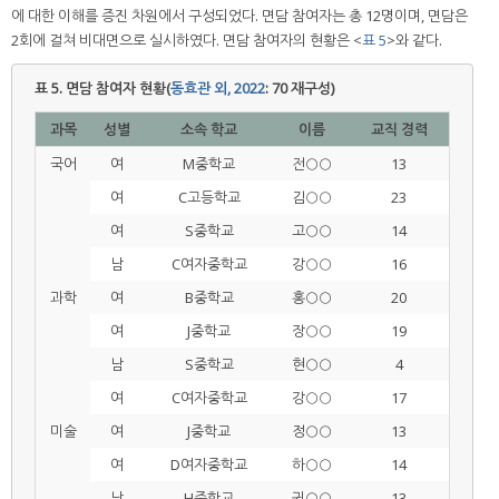
에 대한 이해를 증진 차원에서 구성되었다. 면담 참여자는 총 12명이며, 면담은
2회에 걸쳐 비대면으로 실시하였다. 면담 참여자의 현황은 <
표 5
>와 같다.
표 5.
면담 참여자 현황(
동효관 외, 2022
: 70 재구성)
과목
성별
소속 학교
이름
교직 경력
국어
여
M중학교
전○○
13
여
C고등학교
김○○
23
여
S중학교
고○○
14
남
C여자중학교
강○○
16
과학
여
B중학교
홍○○
20
여
J중학교
장○○
19
남
S중학교
현○○
4
여
C여자중학교
강○○
17
미술
여
J중학교
정○○
13
여
D여자중학교
하○○
14
남
H중학교
권○○
13