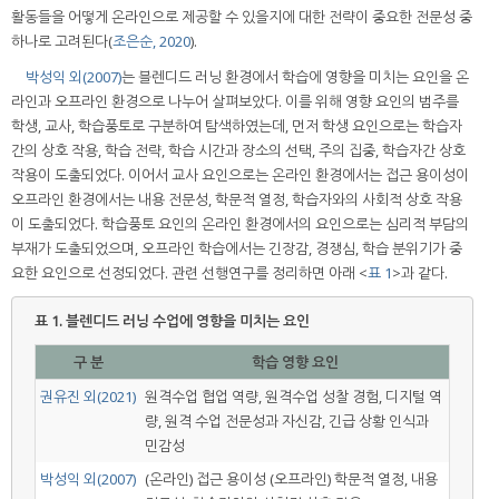
활동들을 어떻게 온라인으로 제공할 수 있을지에 대한 전략이 중요한 전문성 중
하나로 고려된다(
조은순, 2020
).
박성익 외(2007)
는 블렌디드 러닝 환경에서 학습에 영향을 미치는 요인을 온
라인과 오프라인 환경으로 나누어 살펴보았다. 이를 위해 영향 요인의 범주를
학생, 교사, 학습풍토로 구분하여 탐색하였는데, 먼저 학생 요인으로는 학습자
간의 상호 작용, 학습 전략, 학습 시간과 장소의 선택, 주의 집중, 학습자간 상호
작용이 도출되었다. 이어서 교사 요인으로는 온라인 환경에서는 접근 용이성이
오프라인 환경에서는 내용 전문성, 학문적 열정, 학습자와의 사회적 상호 작용
이 도출되었다. 학습풍토 요인의 온라인 환경에서의 요인으로는 심리적 부담의
부재가 도출되었으며, 오프라인 학습에서는 긴장감, 경쟁심, 학습 분위기가 중
요한 요인으로 선정되었다. 관련 선행연구를 정리하면 아래 <
표 1
>과 같다.
표 1.
블렌디드 러닝 수업에 영향을 미치는 요인
구 분
학습 영향 요인
권유진 외(2021)
원격수업 협업 역량, 원격수업 성찰 경험, 디지털 역
량, 원격 수업 전문성과 자신감, 긴급 상황 인식과
민감성
박성익 외(2007)
(온라인) 접근 용이성 (오프라인) 학문적 열정, 내용