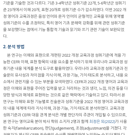
기준을 기술한 것과 다르다. 기존 3-4학년군 성취기준 22개, 5-6학년군 성취기
준 23개에서 이해 20개, 표현 20개로 성취기준 수가 감소하였다. 이번 2022 개
정 영어과 교육과정은 음성 언어와 문자 언어의 균형적인 교육을 위해 영역별
성취기준의 수를 조정하되, 특히 영어 기초 문해력 강화를 위해 관련 성취기준
을 보강했다는 점에서 기능 통합적 기술과 읽기와 쓰기 관련 기술이 보완되었
다.
2. 분석 방법
본 연구는 이해와 표현으로 개편된 2022 개정 교육과정 성취기준에 적용 가
능한 CEFR 이해, 표현 항목의 내용 요소를 분석하기 위해 우리나라 교육과정 성
취기준 내용 체계를 분석 도구로 활용하였다. 우리나라 교육과정 성취기준과 진
술문의 유사성과 차이점을 지식·이해, 과정·기능, 가치·태도로 분석하고, 내용 요
소에서 관련지을 수 있는 부분을 모색하였다. CEFR과 2022 개정 영어과 교육과
정은 이해와 표현을 주어진 입력을 받고 처리하는 것과 생각, 느낌, 의견 등을 다
양한 방식과 매체로 표현하는 것으로 같은 맥락에서 기술하고 있다. 따라서 본
연구는 이해와 표현 기능별로 진술문과 성취기준을 2022 개정 영어과 교육과정
의 내용 체계에 따라 지식·이해, 과정·기능, 가치·태도로 분석하였다. 교육과정
성취기준과 CEFR 대응 관계 분석은 개별 판단자의 주관이 개입될 수 있으므로,
본 연구는 영어교육 분야 박사 학위 소지자 2명과 함께
최정은 외(2022)
가 사용
한 숙지(familiarization), 판단(judgement), 조정(adjustmant)을 거쳤다. 각
전문가가 제시된 CEFR 진술문의 순서를 재배열하여 논의하는 숙지 단계와 다