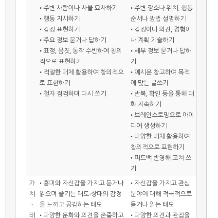
• 주변 사람이나 사물 묘사하기
• 주변 장소나 위치, 행동
• 행동 지시하기
순서나 방법 설명하기
• 감정 표현하기
• 감정이나 의견, 경험이
• 주요 정보 묻거나 답하기
나 계획 기술하기
• 표정, 몸짓, 동작 수반하여 창의
• 세부 정보 묻거나 답하
적으로 표현하기
기
• 적절한 매체 활용하여 창의적으
• 예시문 참고하여 목적
로 표현하기
에 맞는 글쓰기
• 철자 점검하며 다시 쓰기
• 반복, 확인 등을 통해 대
화 지속하기
• 브레인스토밍으로 아이
디어 생성하기
• 다양한 매체 활용하여
창의적으로 표현하기
• 피드백 반영해 고쳐 쓰
기
가
• 흥미와 자신감을 가지고 듣거나
• 자신감을 가지고 관심
치
읽으며 즐기는 태도⋅상대의 감정
분야에 대해 적극적으로
⋅
을 느끼고 공감하는 태도
듣거나 읽는 태도
태
• 다양한 문화와 의견을 존중하고
• 다양한 의견과 관점을