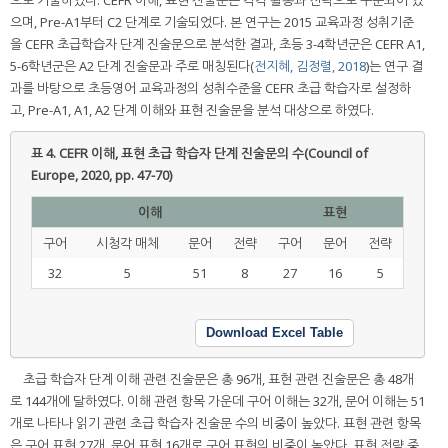
으며, Pre-A1부터 C2 단계로 기술되었다. 본 연구는 2015 교육과정 성취기준
을 CEFR 초급학습자 단계 진술문으로 분석한 결과, 초등 3-4학년군은 CEFR A1,
5-6학년군은 A2 단계 진술문과 주로 매칭된다(
전지혜, 김정렬, 2018
)는 연구 결
과를 바탕으로 초등영어 교육과정의 성취수준을 CEFR 초급 학습자로 설정하
고, Pre-A1, A1, A2 단계 이해와 표현 진술문을 분석 대상으로 하였다.
표 4.
CEFR 이해, 표현 초급 학습자 단계 진술문의 수(Council of
Europe, 2020, pp. 47-70)
이해
표현
구어
시청각 매체
문어
전략
구어
문어
전략
32
5
51
8
27
16
5
Download Excel Table
초급 학습자 단계 이해 관련 진술문은 총 96개, 표현 관련 진술문은 총 48개
로 144개에 달하였다. 이해 관련 항목 가운데 구어 이해는 32개, 문어 이해는 51
개로 나타나 읽기 관련 초급 학습자 진술문 수의 비중이 높았다. 표현 관련 항목
은 구어 표현 27개, 문어 표현 16개로 구어 표현의 비중이 높았다. 표현 전략 중