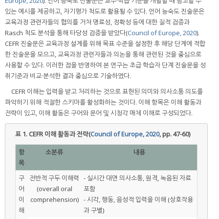
Europe, 2020
). 언어 능숙도 진술문은 교수·학습 기준을 개발할 때 참고할 수
있는 예시를 제공하고, 자기평가 척도로 활용될 수 있다. 언어 능숙도 진술문은
교육과정 관련자들의 협의를 거쳐 명료성, 정확성 등에 대한 질적 검증과
Rasch 척도 분석을 통해 타당성 검증을 받았다(
Council of Europe, 2020
).
CEFR 진술문은 교육과정 설계를 위해 목표 수준을 설정한 후 해당 단계에 적합
한 진술문을 모으고, 교육과정 관련자들과 의논을 통해 관련된 것을 중심으로
사용할 수 있다. 이러한 점을 반영하여 본 연구는 초급 학습자 단계 진술문을 성
취기준과 비교·분석한 결과 중심으로 기술하였다.
CEFR 이해는 입력을 받고 처리하는 것으로 표현된 의미와 의사소통 의도를
파악하기 위해 적절한 스키마를 활성화하는 것이다. 이해 항목은 이해 활동과
전략이 있고, 이해 활동은 구어와 문어 및 시청각 매체 이해로 구성되었다.
표 1.
CEFR 이해 활동과 전략(
Council of Europe, 2020
, pp. 47-60)
항
소분류
내용
목
구
전반적 구두 이해력
- 실시간 대면 의사소통, 원격, 녹음된 자료
어
(overall oral
포함
이
comprehension)
- 시각, 행동, 음성적 입력을 이해 (상호작용
해
과 구별)