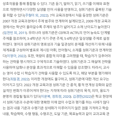
상호작용을 통해 통합될 수 있다. 기존 듣기, 말하기, 읽기, 쓰기를 이해와 표현
으로 개편하면서 다양한 실생활 언어 사용을 반영하고, 성취기준의 중복된 기술
을 피할 수 있다(
주형미 외, 2022
). 7차 교육과정에서 처음 등장한 성취기준은
2007 개정 교육과정에서 주제 범주와 연계하여 설계되었고, 2009 개정 교육과
정에서는 학년이 올라갈수록 주제의 범주가 넓어지고 소재 난이도가 높아졌다
(
임찬빈 외, 2011
). 우리나라 성취기준은 CEFR과 ACTFL의 언어 능숙도 단계별
주제를 참조하여, 3-4학년군 자기 주변 주제, 5-6학년군 일상생활 주제로 설정
하였다. 영어과 성취기준의 명료성과 기술 일관성의 문제를 개선하기 위해 내용
체계표를 구성하여 별표로 제시된 어휘, 언어형식, 소재를 성취기준과 연계하였
다(
이영아, 2022
). 또한, 역량의 종합적 의미를 고려했을 때, 학습자가 갖추어야
하는 전략을 명시적이고 구체적으로 기술하였다. 성취기준과 그 해설에 전략을
사용하여 담화나 문장을 효과적으로 이해할 수 있음을 강조했다. 따라서, 교사
는 영어 수업 시 학습자가 전략을 사용할 수 있도록 하고, 해당 부분을 평가해야
한다(
최원경, 2022
). 이러한 개정에도 불구하고, 성취기준에 대한 개선 요구는
이어지고 있다. 2022 개정 교육과정 성취기준 간 종적, 횡적 연계성 강화와 같은
질적인 변화가 이루어져야 한다는 지적에 따라 성취기준의 목적, 의미, 용도가
분명히 정립될 필요가 있다(
이문복, 정희정, 2020
).
김경한(2022)
은 학교 현장에
서 성취기준과 수준에 대한 명확한 이해 없이 수업과 평가를 하는 사례가 많다
는 점과 내용 기준과 수행기준 상세화가 이루어지지 않은 점을 지적하고 학습
내용, 학습맥락, 수행 행동, 수행조건, 도달 기준, 목표능력과 같이 교과교육 관