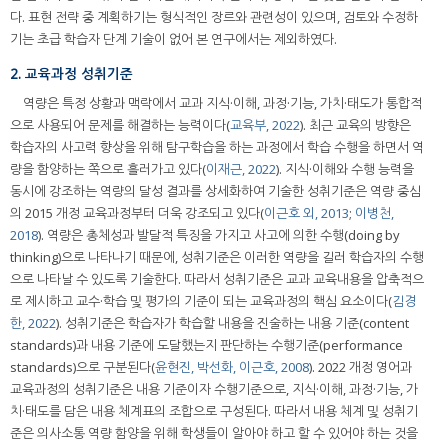
다. 표현 전략 중 계획하기는 형식적인 장르와 관련성이 있으며, 검토와 수정하
기는 초급 학습자 단계 기술이 없어 본 연구에서는 제외하였다.
2. 교육과정 성취기준
역량은 특정 상황과 맥락에서 교과 지식·이해, 과정·기능, 가치·태도가 통합적
으로 사용되어 문제를 해결하는 능력이다(
교육부, 2022
). 최근 교육의 방향은
학습자의 사고력 향상을 위해 탐구학습을 하는 과정에서 학습 수행을 하면서 역
량을 함양하는 쪽으로 흘러가고 있다(
이재근, 2022
). 지식·이해와 수행 능력을
동시에 강조하는 역량의 달성 결과를 상세화하여 기술한 성취기준은 역량 중심
의 2015 개정 교육과정부터 더욱 강조되고 있다(
이근호 외, 2013
;
이병천,
2018
). 역량은 총체성과 발달적 특징을 가지고 사고에 의한 수행(doing by
thinking)으로 나타나기 때문에, 성취기준은 이러한 역량을 길러 학습자의 수행
으로 나타날 수 있도록 기술한다. 따라서 성취기준은 교과 교육내용을 압축적으
로 제시하고 교수·학습 및 평가의 기준이 되는 교육과정의 핵심 요소이다(
김경
한, 2022
). 성취기준은 학습자가 학습할 내용을 진술하는 내용 기준(content
standards)과 내용 기준에 도달했는지 판단하는 수행기준(performance
standards)으로 구분된다(
윤현진, 박선화, 이근호, 2008
). 2022 개정 영어과
교육과정의 성취기준은 내용 기준이자 수행기준으로, 지식·이해, 과정·기능, 가
치·태도를 담은 내용 체계표의 조합으로 구성된다. 따라서 내용 체계 및 성취기
준은 의사소통 역량 함양을 위해 학생들이 알아야 하고 할 수 있어야 하는 것을