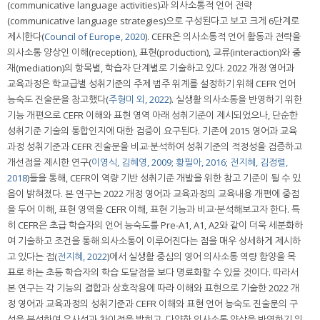
(communicative language activities)과 의사소통적 언어 전략
(communicative language strategies)으로 구성된다고 보고 크게 6단계로
제시한다(
Council of Europe, 2020
). CEFR은 의사소통적 언어 활동과 전략을
의사소통 양상인 이해(reception), 표현(production), 교류(interaction)와 중
재(mediation)의 항목별, 학습자 단계별로 기술하고 있다. 2022 개정 영어과
교육과정은 학교급별 성취기준의 주제 범주 위계를 설정하기 위해 CEFR 언어
능숙도 진술문을 참고했다(
주형미 외, 2022
). 실생활 의사소통을 반영하기 위한
기능 개편으로 CEFR 이해와 표현 영역 아래 성취기준이 제시되었으나, 단순한
성취기준 기술의 통합인지에 대한 검증이 요구된다. 기존에 2015 영어과 교육
과정 성취기준과 CEFR 진술문을 비교·분석하여 성취기준의 적정성을 검증하고
개선점을 제시한 연구(
이영식, 김혜영, 2009
;
황필아, 2016
;
전지혜, 김정렬,
2018
)들을 통해, CEFR이 역량 기반 성취기준 개발을 위한 참고 기준이 될 수 있
음이 밝혀졌다. 본 연구는 2022 개정 영어과 교육과정의 교육내용 개편에 중점
을 두어 이해, 표현 영역을 CEFR 이해, 표현 기능과 비교·분석해보고자 한다. 특
히 CEFR은 초급 학습자의 언어 능숙도를 Pre-A1, A1, A2와 같이 더욱 세분화하
여 기술하고 조건을 통해 의사소통이 이루어진다는 점을 매우 상세하게 제시하
고 있다는 점(
전지혜, 2022
)에서 실생활 중심의 영어 의사소통 역량 함양을 목
표로 하는 초등 학습자의 학습 도달점을 보다 명료화할 수 있을 것이다. 따라서
본 연구는 각 기능의 결합과 상호작용에 따라 이해와 표현으로 기술한 2022 개
정 영어과 교육과정의 성취기준과 CEFR 이해와 표현 언어 능숙도 진술문의 구
성을 분석하여 유사성과 차이점을 밝히고, 다양한 의사소통 양상을 반영하기 위