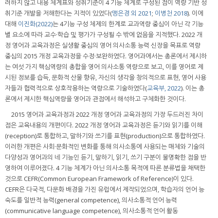
려하지 않고 내용 체계표와 성취기준이 4 기능 체계로 구성된 점이 역량 기반 성
취기준 개발을 저해한다는 지적이 있었다(
맹은경 외 2021
;
이병천 2018
). 이에
대해
이진화(2022)
는 4기능 구성 체제의 한계로 교과역량 중심이 아닌 각 기능
별 요소에 따라 교수·학습 및 평가가 구성될 수 밖에 없음을 지적했다. 2022 개
정 영어과 교육과정은 실생활 중심의 영어 의사소통 능력 신장을 목표로 역량
중심의 2015 개정 교육과정을 수정·보완하였다. 영어과에서는 총론에서 제시하
는 여섯 가지 핵심역량의 총합을 영어 의사소통 역량으로 보고, 이를 영어로 제
시된 정보를 습득, 문화적 산물 향유, 자신의 생각을 창의적으로 표현, 영어 사용
자들과 협력적으로 상호작용하는 역량으로 기술하였다(
교육부, 2022
). 이는 총
론에서 제시한 핵심역량을 영어과 관점에서 해석하고 구체화한 것이다.
2015 영어과 교육과정과 2022 개정 영어과 교육과정의 가장 두드러진 차이
점은 교육내용의 개편이다. 2022 개정 영어과 교육과정은 듣기와 읽기를 이해
(reception)로 통합하고, 말하기와 쓰기를 표현(production)으로 통합하였다.
이러한 개편은 사회·문화적인 변화를 통해 의사소통에 사용되는 매체와 기술의
다양성과 영어과의 네 기능인 듣기, 말하기, 읽기, 쓰기 구분이 불명확한 점을 반
영하여 이루어졌다. 4 기능 체계가 아닌 의사소통 목적에 따른 분류법을 채택한
것으로 CEFR(Common European Framework of Reference)이 있다.
CEFR은 다국적, 다문화 배경을 가진 유럽에서 제작되었으며, 학습자의 언어 능
숙도를 일반적 능력(general competence), 의사소통적 언어 능력
(communicative language competence), 의사소통적 언어 활동