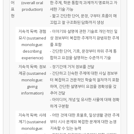
어
(overall oral
한 주제, 학문 통합적 과제까지 명료하고 자
표
production)
세한 기술 가능
현
- 짧고 간단한 단어, 문장, 구부터 흐름이 매
끄럽고 잘 구조화된 담화까지 생성
지속적 독백: 경험
- 이야기와 설명에 관한 기술로 개인적인 일
묘사 (sustained
상 정보부터 복잡한 주제까지 광범위한 주제
monologue:
를 포함
describing
- 간단한 단어, 기호, 문장부터 하위 주제 통
experience)
합하고 요점을 설명하는 수준까지 기술
지속적 독백: 정보
- 장기간에 거쳐 정보를 전달
제공 (sustained
- 간단하고 친숙한 주제에 대한 사실 정보부
monologue:
터 복잡하고 전문적인 학술적 절차까지 포함
giving
하며, 간단한 설명부터 요점을 정확성을 갖
information)
추어 전달
- 아이디어, 개념 및 유사한 사물에 대해 정확
하게 구분함
지속적 독백: 사례
- 어떤 것에 대한 호불호, 일상생활 관련 주제
제기 (sustained
부터 시사 문제와 복잡한 문제에 대한 논쟁
monologue:
지속할 수 있는 능력