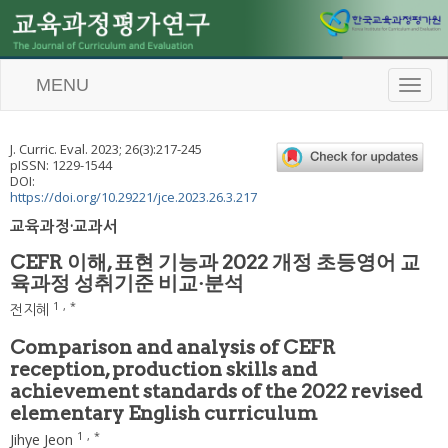
MENU
T
o
g
g
J. Curric. Eval.
2023
;
26
(
3
):
217
-
245
l
pISSN: 1229-1544
e
DOI:
n
https://doi.org/10.29221/jce.2023.26.3.217
a
교육과정·교과서
v
i
CEFR 이해, 표현 기능과 2022 개정 초등영어 교
g
육과정 성취기준 비교·분석
a
t
1
,
*
전지혜
i
o
Comparison and analysis of CEFR
n
reception, production skills and
achievement standards of the 2022 revised
elementary English curriculum
1
,
*
Jihye Jeon