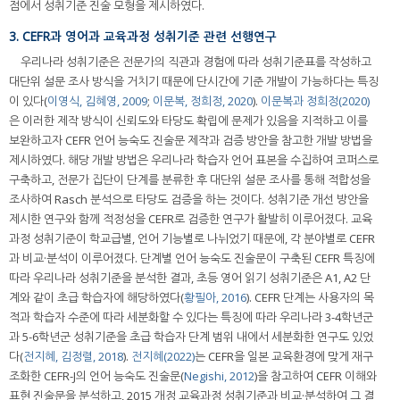
점에서 성취기준 진술 모형을 제시하였다.
3. CEFR과 영어과 교육과정 성취기준 관련 선행연구
우리나라 성취기준은 전문가의 직관과 경험에 따라 성취기준표를 작성하고
대단위 설문 조사 방식을 거치기 때문에 단시간에 기준 개발이 가능하다는 특징
이 있다(
이영식, 김혜영, 2009
;
이문복, 정희정, 2020
).
이문복과 정희정(2020)
은 이러한 제작 방식이 신뢰도와 타당도 확립에 문제가 있음을 지적하고 이를
보완하고자 CEFR 언어 능숙도 진술문 제작과 검증 방안을 참고한 개발 방법을
제시하였다. 해당 개발 방법은 우리나라 학습자 언어 표본을 수집하여 코퍼스로
구축하고, 전문가 집단이 단계를 분류한 후 대단위 설문 조사를 통해 적합성을
조사하여 Rasch 분석으로 타당도 검증을 하는 것이다. 성취기준 개선 방안을
제시한 연구와 함께 적정성을 CEFR로 검증한 연구가 활발히 이루어졌다. 교육
과정 성취기준이 학교급별, 언어 기능별로 나뉘었기 때문에, 각 분야별로 CEFR
과 비교·분석이 이루어졌다. 단계별 언어 능숙도 진술문이 구축된 CEFR 특징에
따라 우리나라 성취기준을 분석한 결과, 초등 영어 읽기 성취기준은 A1, A2 단
계와 같이 초급 학습자에 해당하였다(
황필아, 2016
). CEFR 단계는 사용자의 목
적과 학습자 수준에 따라 세분화할 수 있다는 특징에 따라 우리나라 3-4학년군
과 5-6학년군 성취기준을 초급 학습자 단계 범위 내에서 세분화한 연구도 있었
다(
전지혜, 김정렬, 2018
).
전지혜(2022)
는 CEFR을 일본 교육환경에 맞게 재구
조화한 CEFR-J의 언어 능숙도 진술문(
Negishi, 2012
)을 참고하여 CEFR 이해와
표현 진술문을 분석하고, 2015 개정 교육과정 성취기준과 비교·분석하여 그 결