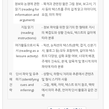
정보와 논쟁에 관한
- 목적과 관련된 짧은 그림 정보, 보고서, 기
읽기 (reading for
사 등의 텍스트를 주의 깊게 읽고 아이디어,
information and
요점, 의미 파악
argument)
지침 읽기
- 정보 파악을 위한 읽기의 한 형태로 지시
(reading
의 복잡도와 상황 친숙도, 텍스트의 길이에
instructions)
따라 분류
여가활동으로서 독
- 픽션, 논픽션의 텍스트(문학, 잡지, 신문기
서 (reading as a
사, 블로그 등) 모두 포함하며, 길이와 텍스
leisure activity)
트의 다양성, 삽화 포함 여부, 시대적 배경,
주제의 친숙도, 문체, 암묵적 및 명시적 의미
파악에 따라 분류
이
단서 파악 및 유추
- 상향식, 하향식 처리와 추론에서 콘텐츠
해
하기 (identifying
및 형식 스키마 사용
전
cues and
- 그림, 제목, 자막, 텍스트 위치 참조, 맥락
략
inferring)
에서 의미 추론, 언어적 단서 활용과 같은 전
략