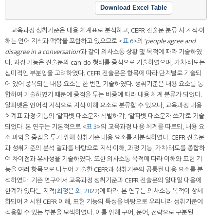
Download Excel Table
교육과정 성취기준은 내용 체계표로 분석하고, CEFR 진술문 분류 시 지식·이
해는 언어 지식과 맥락을 포함하고 있으므로 <
표 6
>의 ‘
people agree and
disagree in a conversation
’과 같이 의사소통 상황 및 목적에 따라 기술하였
다. 과정·기능은 진술문의 can-do 형태를 중심으로 기술하였으며, 가치·태도는
심미적인 부분임을 고려하였다. CEFR 진술문은 항목에 따라 단계별로 기술되
어 있어 중복되는 내용 요소는 한 번만 기술하였다. 성취기준은 내용 요소를 통
합하여 기술하였기 때문에 중점을 두는 비중에 따라 내용 체계 분류가 되었다.
알파벳은 언어적 지식으로 지식·이해 요소로 분류할 수 있으나, 교육과정 내용
체계표 과정·기능의 ‘알파벳 대소문자 식별하기’, ‘알파벳 대소문자 쓰기’로 기술
되었다. 본 연구는 기본적으로 <
표 3
>의 교육과정 내용 체계를 따르되, 내용 요
소 파악을 중점을 두기 위해 성취기준 내용 요소를 재분석하였다. CEFR 진술문
과 성취기준의 분석 결과를 바탕으로 지식·이해, 과정·기능, 가치·태도를 종합하
여 차이점과 유사성을 기술하였다. 또한 의사소통 목적에 따라 이해와 표현 기
능을 여러 항목으로 나누어 기술한 CEFR과 성취기준의 공통된 내용 요소를 분
석하였다. 기존 연구에서 교육과정 성취기준과 CEFR 진술문의 일대일 대응에
한계가 있다는 지적(
최정은 외, 2022
)에 따라, 본 연구는 의사소통 목적이 상세
화되어 제시된 CEFR 이해, 표현 기능의 특성을 바탕으로 우리나라 성취기준에
적용할 수 있는 부분을 모색하였다. 이를 위해 구어, 문어, 전략으로 구분된