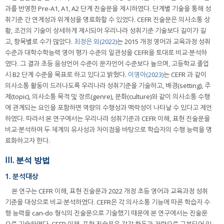
과를 반영한 Pre-A1, A1, A2 단계 진술문을 제시하였다. 단계별 기술을 통해 성
취기준 간 연계성과 위계성을 명료화할 수 있었다. CEFR 진술문은 의사소통 상
황, 조건의 기술이 상세하게 제시되어 우리나라 성취기준 기술보다 길이가 길
고, 항목별로 수가 많았다.
최정은 외(2022)
는 2015 개정 영어과 교육과정 성취
수준과 대학수학능력 영어 평가 수준의 일관성을 CEFR을 토대로 비교·분석하
였다. 그 결과 초등 음성언어 수준이 문자언어 수준보다 높으며, 고등학교 졸업
시 B2 단계 수준을 목표로 하고 있다고 밝혔다.
이영아(2023)
는 CEFR 과 같이
의사소통 활동이 드러나도록 우리나라 성취기준을 기술하고, 배경(setting), 주
제(topic), 의사소통 목적 및 장르(genre), 문화(culture)와 같이 의사소통 수행
에 관계되는 요인을 포함하면 역량의 수행성과 맥락성이 나타날 수 있다고 제언
하였다. 따라서 본 연구에서는 우리나라 성취기준과 CEFR 이해, 표현 진술문을
비교·분석하여 두 체계의 유사성과 차이점을 바탕으로 학습자의 수행 능력을 명
료화하고자 한다.
III. 분석 방법
1. 분석대상
본 연구는 CEFR 이해, 표현 진술문과 2022 개정 초등 영어과 교육과정 성취
기준을 대상으로 비교·분석하였다. CEFR은 각 의사소통 기능에 따른 학습자 수
행 능력을 can-do 형식의 진술문으로 기술했기 때문에 본 연구에서는 진술문
으로 기술하였다. CEFR 이해, 표현 진술문은 각각 활동과 전략으로 구분되어 있