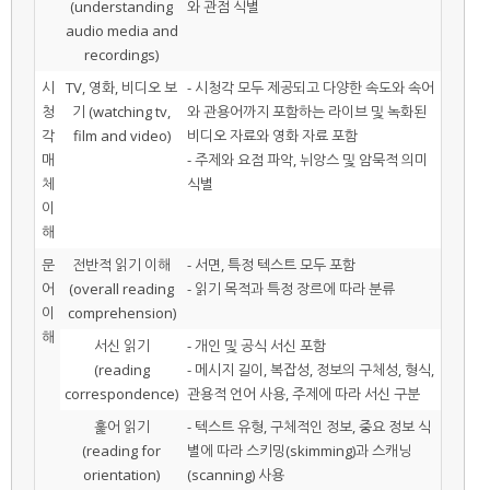
(understanding
와 관점 식별
audio media and
recordings)
시
TV, 영화, 비디오 보
- 시청각 모두 제공되고 다양한 속도와 속어
청
기 (watching tv,
와 관용어까지 포함하는 라이브 및 녹화된
각
film and video)
비디오 자료와 영화 자료 포함
매
- 주제와 요점 파악, 뉘앙스 및 암묵적 의미
체
식별
이
해
문
전반적 읽기 이해
- 서면, 특정 텍스트 모두 포함
어
(overall reading
- 읽기 목적과 특정 장르에 따라 분류
이
comprehension)
해
서신 읽기
- 개인 및 공식 서신 포함
(reading
- 메시지 길이, 복잡성, 정보의 구체성, 형식,
correspondence)
관용적 언어 사용, 주제에 따라 서신 구분
훑어 읽기
- 텍스트 유형, 구체적인 정보, 중요 정보 식
(reading for
별에 따라 스키밍(skimming)과 스캐닝
orientation)
(scanning) 사용