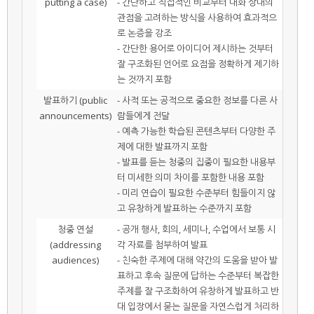
putting a case)
- 간단하고 직접적인 비교부터 대화 상대의
관점을 고려하는 방식을 사용하여 효과적으
로 논증을 강조
- 간단한 용어로 아이디어 제시하는 것부터
잘 구조화된 언어로 요점을 정확하게 제기하
는 것까지 포함
발표하기 (public
- 사적 또는 공적으로 중요한 정보를 다른 사
announcements)
람들에게 전달
- 예측 가능한 학습된 콘텐츠부터 다양한 주
제에 대한 발표까지 포함
- 발표를 듣는 청중의 집중이 필요한 내용부
터 미세한 의미 차이를 포함한 내용 포함
- 미리 연습이 필요한 수준부터 힘들이지 않
고 유창하게 발표하는 수준까지 포함
청중 연설
- 공개 행사, 회의, 세미나, 수업에서 보통 시
(addressing
각 자료를 첨부하여 발표
audiences)
- 친숙한 주제에 대해 약간의 도움을 받아 발
표하고 후속 질문에 답하는 수준부터 복잡한
주제를 잘 구조화하여 유창하게 발표하고 반
대 입장에서 묻는 질문을 자연스럽게 처리하