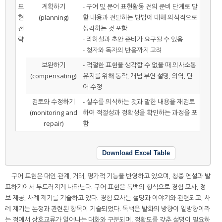
표
계획하기
- 구어 및 문어 표현활동 전의 준비 단계로 말
현
(planning)
할 내용과 전달하는 방법에 대해 의식적으로
전
생각하는 것 포함
략
- 리허설과 초안 준비가 요구될 수 있음
- 청자와 독자의 반응까지 고려
보완하기
- 적절한 표현을 생각할 수 없을 때 의사소통
(compensating)
유지를 위해 동작, 개념 부연 설명, 의역, 단
어 수정
검토와 수정하기
- 실수를 의식하는 것과 말한 내용을 재검토
(monitoring and
하여 적절성과 정확성을 확인하는 과정을 포
repair)
함
Download Excel Table
구어 표현은 대인 관계, 거래, 평가적 기능을 반영하고 있으며, 청중 연설과 발
표하기에서 두드러지게 나타난다. 구어 표현은 독백의 형식으로 경험 묘사, 정
보 제공, 사례 제기를 기술하고 있다. 경험 묘사는 설명과 이야기와 관련되고, 사
례 제기는 논쟁과 관련된 항목이 기술되었다. 독백은 발화의 방향이 일방향이라
는 점에서 상호교류가 일어나는 대화와 구분되며, 정확도를 갖춘 설명이 필요하