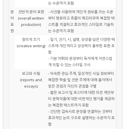
는 수준까지 포함
문
전반적 문어 표현
- 사전을 사용하여 개인적 정보를 쓰는 수준
어
(overall written
부터 명료하고 흐름이 매끄러우며 복잡한 텍
표
production)
스트를 적절하고 효과적인 스타일로 기술하
현
는 수준까지 포함
창의적 쓰기
- 일기, 전기, 시, 설명, 상상을 담은 다양한 텍
(creative writing)
스트에 개인적이고 상상력이 풍부한 표현 포
함
- 기본 어휘와 문장부터 독자에게 자연스럽
게 익힐 수 있는 스타일 구사
보고와 수필
- 익숙한 관심 주제, 일상적인 사실 정보부터
(reports and
복잡한 학술 및 전문 주제에 대해 출처에서
essays)
얻은 관점과 자신의 관점을 구별
- 짧은 보고서 및 포스터에 대한 의견 제안부
터 문학작품에 대한 비판적인 평가를 제공하
는 복잡한 텍스트까지 포함
- 간단한 접속사로 문장을 연결하는 것부터
효과적인 논리 구조로 설명하는 수준까지 포
함