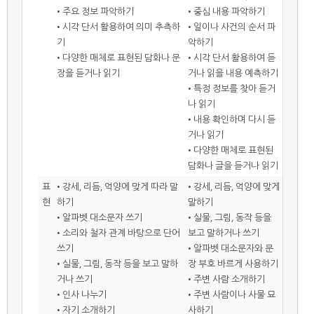
• 주요 정보 파악하기
• 중심 내용 파악하기
• 시각 단서 활용하여 의미 추측하
• 일이나 사건의 순서 파
기
악하기
• 다양한 매체로 표현된 담화나 문
• 시각 단서 활용하여 듣
장을 듣거나 읽기
거나 읽을 내용 예측하기
• 특정 정보를 찾아 듣거
나 읽기
• 내용 확인하며 다시 듣
거나 읽기
• 다양한 매체로 표현된
담화나 글을 듣거나 읽기
표
• 강세, 리듬, 억양에 맞게 따라 말
• 강세, 리듬, 억양에 맞게
현
하기
말하기
• 알파벳 대소문자 쓰기
• 실물, 그림, 동작 등을
• 소리와 철자 관계 바탕으로 단어
보고 말하거나 쓰기
쓰기
• 알파벳 대소문자와 문
• 실물, 그림, 동작 등을 보고 말하
장 부호 바르게 사용하기
거나 쓰기
• 주변 사람 소개하기
• 인사 나누기
• 주변 사람이나 사물 묘
• 자기 소개하기
사하기