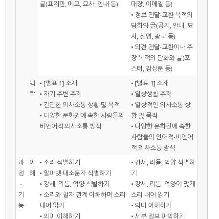
글(표지판, 메모, 묘사, 안내 등)
대장, 이메일 등)
• 정보 전달⋅교환 목적의
담화와 글(공지, 안내, 묘
사, 설명, 광고 등)
• 의견 전달⋅교환이나 주
장 목적의 담화와 글(포
스터, 감상문 등)
맥
• [별표 1] 소재
• [별표 1] 소재
락
• 자기 주변 주제
• 일상생활 주제
• 간단한 의사소통 상황 및 목적
• 일상적인 의사소통 상
• 다양한 문화권에 속한 사람들의
황 및 목적
비언어적 의사소통 방식
• 다양한 문화권에 속한
사람들의 언어적⋅비언어
적 의사소통 방식
과
이
• 소리 식별하기
• 강세, 리듬, 억양 식별하
정
해
• 알파벳 대소문자 식별하기
기
⋅
• 강세, 리듬, 억양 식별하기
• 강세, 리듬, 억양에 맞게
기
• 소리와 철자 관계 이해하며 소리
소리 내어 읽기
능
내어 읽기
• 의미 이해하기
• 의미 이해하기
• 세부 정보 파악하기