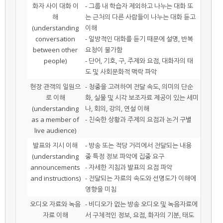
화자 사이 대화 이
- 그룹 내 학습자 제외하고 나누는 대화 또
해
는 근처의 다른 사람들이 나누는 대화 듣고
(understanding
이해
conversation
- 일방적인 대화를 듣기 때문에 설명, 반복
between other
요청이 불가함
people)
- 단어, 기호, 구, 주제와 요점, 대화자의 태
도 및 사회문화적 맥락 파악
현장 관객의 일원으
- 청중을 고려하여 전달 속도, 의미의 단순
로 이해
화, 실물 및 시각 보조자료 제공이 있는 세미
(understanding
나, 회의, 강의, 연설 이해
as a member of
- 친숙한 상황과 주제의 요점과 논거 구별
live audience)
발표와 지시 이해
- 방송 또는 적당 거리에서 전달되는 내용
(understanding
중 특정 정보 파악에 집중 요구
announcements
- 자세한 지침과 발표의 요점 파악
and instructions)
- 전달되는 자료의 속도와 선명도가 이해에
영향을 미침
오디오 자료와 녹음
- 비디오가 없는 방송 오디오 및 녹음자료에
자료 이해
서 구체적인 정보, 요점, 화자의 기분, 태도