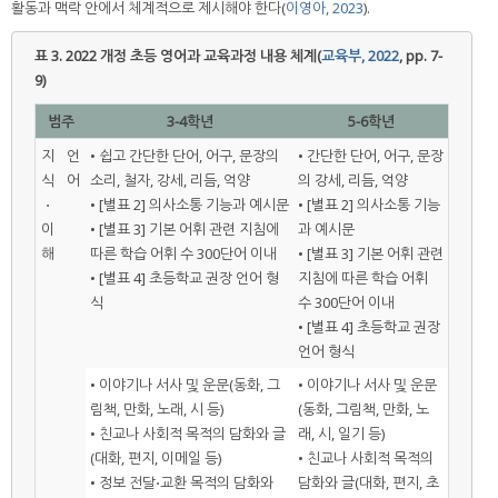
활동과 맥락 안에서 체계적으로 제시해야 한다(
이영아, 2023
).
표 3.
2022 개정 초등 영어과 교육과정 내용 체계(
교육부, 2022
, pp. 7-
9)
범주
3-4학년
5-6학년
지
언
• 쉽고 간단한 단어, 어구, 문장의
• 간단한 단어, 어구, 문장
식
어
소리, 철자, 강세, 리듬, 억양
의 강세, 리듬, 억양
⋅
• [별표 2] 의사소통 기능과 예시문
• [별표 2] 의사소통 기능
이
• [별표 3] 기본 어휘 관련 지침에
과 예시문
해
따른 학습 어휘 수 300단어 이내
• [별표 3] 기본 어휘 관련
• [별표 4] 초등학교 권장 언어 형
지침에 따른 학습 어휘
식
수 300단어 이내
• [별표 4] 초등학교 권장
언어 형식
• 이야기나 서사 및 운문(동화, 그
• 이야기나 서사 및 운문
림책, 만화, 노래, 시 등)
(동화, 그림책, 만화, 노
• 친교나 사회적 목적의 담화와 글
래, 시, 일기 등)
(대화, 편지, 이메일 등)
• 친교나 사회적 목적의
• 정보 전달⋅교환 목적의 담화와
담화와 글(대화, 편지, 초