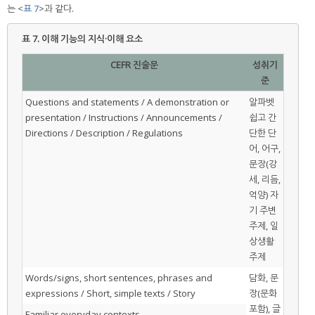
는 <
표 7
>과 같다.
표 7.
이해 기능의 지식·이해 요소
CEFR 진술문
성취기
준
Questions and statements / A demonstration or
알파벳
presentation / Instructions / Announcements /
쉽고 간
Directions / Description / Regulations
단한 단
어, 어구,
문장(강
세, 리듬,
억양) 자
기 주변
주제, 일
상생활
주제
Words/signs, short sentences, phrases and
담화, 문
expressions / Short, simple texts / Story
장(문화
포함), 글
Familiar everyday contexts