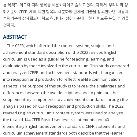
통 목적과 의도에 따라 항목을 세분화하여 기술하고 있다. 따라서, 우리나라 성
취기준이 CEFR 이해, 표현 항목의 세분화와 단계별 기술을 참고한다면, 내용과
수행기준이 상세화되어 학교 현장에서 성취기준에 대한 이해도를 높일 수 있을
것이다.
ABSTRACT
The CEFR, which affected the content system, subject, and
achievement standard description of the 2022 revised English
curriculum, is used as a guideline for teaching, learning, and
evaluation by those involved in the curriculum. This study compared
and analyzed CEFR and achievement standards which organized
into reception and production to reflect real-life communication
aspects. The purpose of this study is to reveal the similarities and
differences between the two descriptions and to point out the
supplementary components to achievement standards through the
analysis based on CEFR reception and production skills. The 2022
revised English curriculum's content system was used to analyze
the total of 144 CEFR Basic User level’s statements and 40
elementary English achievement standards. CEFR statements and
curriculum achievement standards both describe that the learner