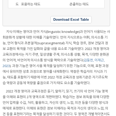
도
포용하는 태도
존중하는 태도
Download Excel Table
지식·이해는 영어과 언어 지식(linguistic knowledge)과 언어가 사용되는 사
회문화적 상황에 대한 이해를 기술하였다. 언어 지식으로는 어휘, 의사소통 기
능, 언어 형식과 초분절적(suprasegmental) 지식, 학습 장르, 정보 전달과 정
보 교환의 목적을 가진 담화와 글을 내용 요소로 기술하였다. 2022 개정 영어과
교육과정에서는 자기 주변, 일상생활 주제, 의사소통 상황, 목적, 다양한 문화권
의 언어적, 비언어적 의사소통 방식을 맥락으로 기술하였다(
김동연, 이재근,
2023
). 과정·기능은 영어 사용 목적을 달성하기 위한 기능으로, 이해, 표현 과정
에서 유의미한 상호 과정으로 영어를 내재화한다. 역량은 학습자의 지식과 기
능, 태도를 포함하기 때문에 이번 2022 개정 교육과정 성취기준은 자기주도학
습 역량과 공동체 역량을 중점으로 가치·태도 요소를 기술하였다.
2022 개정 영어과 교육과정은 듣기, 말하기, 읽기, 쓰기의 네 언어 기능 영역
을 이해와 표현의 2개 영역으로 개편하였다. 학습자는 정보 취득을 위해 다양한
언어 입력을 수집, 처리, 활용하고, 자신의 생각, 느낌, 의견 등을 다양한 방식과
매체로 표현한다. 이해와 표현은 정보 이해라는 목적과 자신의 생각과 느낌, 의
견 등을 표현하기라는 목적을 달성하기 위한 것이다. 두 영역은 개별적이면서도