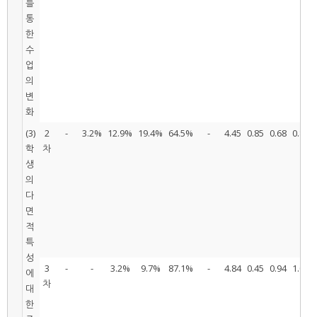
를
통
한
수
업
의
변
화
(3)
2
-
3.2%
12.9%
19.4%
64.5%
-
4.45
0.85
0.68
0.80
학
차
생
의
다
면
적
특
성
3
-
-
3.2%
9.7%
87.1%
-
4.84
0.45
0.94
1.00
에
차
대
한