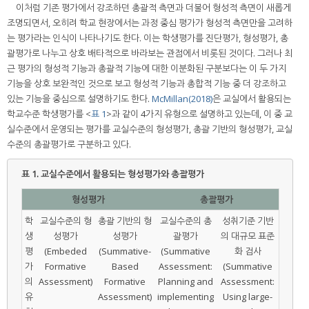
이처럼 기존 평가에서 강조하던 총괄적 측면과 더불어 형성적 측면이 새롭게
조명되면서, 오히려 학교 현장에서는 과정 중심 평가가 형성적 측면만을 고려하
는 평가라는 인식이 나타나기도 한다. 이는 학생평가를 진단평가, 형성평가, 총
괄평가로 나누고 상호 배타적으로 바라보는 관점에서 비롯된 것이다. 그러나 최
근 평가의 형성적 기능과 총괄적 기능에 대한 이분화된 구분보다는 이 두 가지
기능을 상호 보완적인 것으로 보고 형성적 기능과 총합적 기능 중 더 강조하고
있는 기능을 중심으로 설명하기도 한다.
McMillan(2018)
은 교실에서 활용되는
학교수준 학생평가를 <
표 1
>과 같이 4가지 유형으로 설명하고 있는데, 이 중 교
실수준에서 운영되는 평가를 교실수준의 형성평가, 총괄 기반의 형성평가, 교실
수준의 총괄평가로 구분하고 있다.
표 1.
교실수준에서 활용되는 형성평가와 총괄평가
형성평가
총괄평가
학
교실수준의 형
총괄 기반의 형
교실수준의 총
성취기준 기반
생
성평가
성평가
괄평가
의 대규모 표준
평
(Embeded
(Summative-
(Summative
화 검사
가
Formative
Based
Assessment:
(Summative
의
Assessment)
Formative
Planning and
Assessment:
유
Assessment)
implementing
Using large-