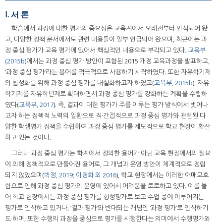
I. 서 론
학습에서 과정에 대한 평가의 중요성은 교육계에서 오래전부터 인식되어 왔
고, 다양한 정책 문서에서도 관련 내용들이 일부 언급되어 왔으며, 최근에는 과
정 중심 평가가 교육 평가에 있어서 핵심적인 내용으로 부각되고 있다.
교육부
(2015b)
에서는 과정 중심 평가 방안이 포함된 2015 개정 교육과정을 발표하고,
‘과정 중심 평가’라는 용어를 적극적으로 사용하기 시작하였다. 또한 자유학기제
의 활성화를 위해 과정 중심 평가를 내실화하고자 하였고(
교육부, 2015b
), 자유
학기제를 자유학년제로 확대하면서 과정 중심 평가를 강화하는 계획을 수립하
였다(
교육부, 2017
). 즉, 결과에 대한 평가가 주를 이루는 평가 방식에서 벗어나
고자 하는 정책적 노력의 일환으로 직·간접적으로 과정 중심 평가와 관련된 다
양한 학생평가 정책을 수립하여 과정 중심 평가를 제도적으로 학교 현장에 확산
하고 있는 것이다.
그러나 과정 중심 평가는 학계에서 정의한 용어가 아닌 교육 현장에서의 필요
에 의해 정책적으로 만들어진 용어로, 그 개념과 운영 방안이 체계적으로 정립
되지 않았으며(
박정, 2019
;
이경화 외 2016
), 학교 현장에서는 이러한 애매모호
함으로 인해 과정 중심 평가의 운영에 있어서 어려움을 토로하고 있다. 예를 들
어 학교 현장에서는 과정 중심 평가를 형성평가로 보고 수업 중에 이루어지는
평가로 인식하고 있거나, ‘결과 평가’와 반대되는 개념인 ‘과정 평가’로 인식하기
도 하며, 또한 수행의 과정을 중심으로 평가를 시행한다는 의미에서 수행평가와