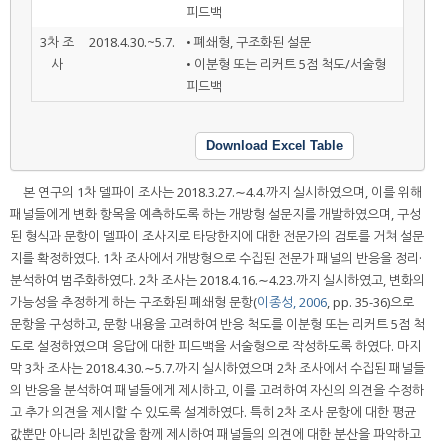
피드백
3차 조
2018.4.30.~5.7.
• 폐쇄형, 구조화된 설문
사
• 이분형 또는 리커트 5점 척도/서술형
피드백
Download Excel Table
본 연구의 1차 델파이 조사는 2018.3.27.∼4.4.까지 실시하였으며, 이를 위해
패널들에게 변화 항목을 예측하도록 하는 개방형 설문지를 개발하였으며, 구성
된 형식과 문항이 델파이 조사지로 타당한지에 대한 전문가의 검토를 거쳐 설문
지를 확정하였다. 1차 조사에서 개방형으로 수집된 전문가 패널의 반응을 정리·
분석하여 범주화하였다. 2차 조사는 2018.4.16.∼4.23.까지 실시하였고, 변화의
가능성을 추정하게 하는 구조화된 폐쇄형 문항(
이종성, 2006
, pp. 35-36)으로
문항을 구성하고, 문항 내용을 고려하여 반응 척도를 이분형 또는 리커트 5점 척
도로 설정하였으며 응답에 대한 피드백을 서술형으로 작성하도록 하였다. 마지
막 3차 조사는 2018.4.30.∼5.7.까지 실시하였으며 2차 조사에서 수집된 패널들
의 반응을 분석하여 패널들에게 제시하고, 이를 고려하여 자신의 의견을 수정하
고 추가 의견을 제시할 수 있도록 설계하였다. 특히 2차 조사 문항에 대한 평균
값뿐만 아니라 최빈값을 함께 제시하여 패널들의 의견에 대한 분산을 파악하고