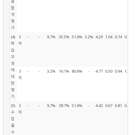
종
합
적
평
가
(4)
2
-
-
9.7%
35.5%
51.6%
3.2%
4.29
1.04
0.74
0.80
학
차
습
과
정
에
3
-
-
3.2%
16.1%
80.6%
-
4.77
0.50
0.94
1.00
대
차
한
평
가
(5)
2
-
-
9.7%
38.7%
51.6%
-
4.42
0.67
0.81
0.80
수
차
업
중
수