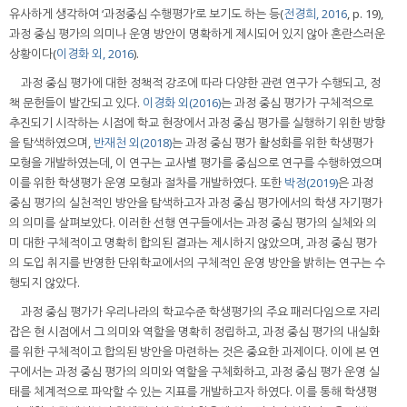
유사하게 생각하여 ‘과정중심 수행평가’로 보기도 하는 등(
전경희, 2016
, p. 19),
과정 중심 평가의 의미나 운영 방안이 명확하게 제시되어 있지 않아 혼란스러운
상황이다(
이경화 외, 2016
).
과정 중심 평가에 대한 정책적 강조에 따라 다양한 관련 연구가 수행되고, 정
책 문헌들이 발간되고 있다.
이경화 외(2016)
는 과정 중심 평가가 구체적으로
추진되기 시작하는 시점에 학교 현장에서 과정 중심 평가를 실행하기 위한 방향
을 탐색하였으며,
반재천 외(2018)
는 과정 중심 평가 활성화를 위한 학생평가
모형을 개발하였는데, 이 연구는 교사별 평가를 중심으로 연구를 수행하였으며
이를 위한 학생평가 운영 모형과 절차를 개발하였다. 또한
박정(2019)
은 과정
중심 평가의 실천적인 방안을 탐색하고자 과정 중심 평가에서의 학생 자기평가
의 의미를 살펴보았다. 이러한 선행 연구들에서는 과정 중심 평가의 실체와 의
미 대한 구체적이고 명확히 합의된 결과는 제시하지 않았으며, 과정 중심 평가
의 도입 취지를 반영한 단위학교에서의 구체적인 운영 방안을 밝히는 연구는 수
행되지 않았다.
과정 중심 평가가 우리나라의 학교수준 학생평가의 주요 패러다임으로 자리
잡은 현 시점에서 그 의미와 역할을 명확히 정립하고, 과정 중심 평가의 내실화
를 위한 구체적이고 합의된 방안을 마련하는 것은 중요한 과제이다. 이에 본 연
구에서는 과정 중심 평가의 의미와 역할을 구체화하고, 과정 중심 평가 운영 실
태를 체계적으로 파악할 수 있는 지표를 개발하고자 하였다. 이를 통해 학생평