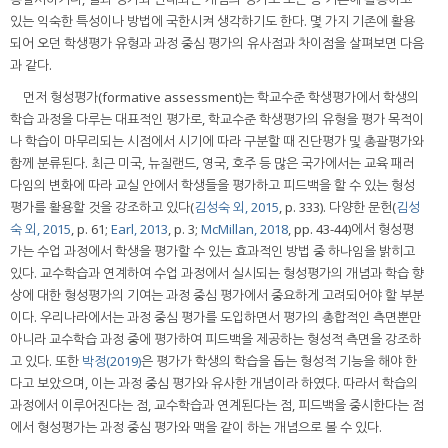
있는 익숙한 특성이나 방법에 국한시켜 생각하기도 한다. 몇 가지 기존에 활용
되어 오던 학생평가 유형과 과정 중심 평가의 유사점과 차이점을 살펴보면 다음
과 같다.
먼저 형성평가(formative assessment)는 학교수준 학생평가에서 학생의
학습 과정을 다루는 대표적인 평가로, 학교수준 학생평가의 유형을 평가 목적이
나 학습이 마무리되는 시점에서 시기에 따라 구분할 때 진단평가 및 총괄평가와
함께 분류된다. 최근 미국, 뉴질랜드, 영국, 호주 등 많은 국가에서는 교육 패러
다임의 변화에 따라 교실 안에서 학생들을 평가하고 피드백을 할 수 있는 형성
평가를 활용할 것을 강조하고 있다(
김성숙 외, 2015
, p. 333). 다양한 문헌(
김성
숙 외, 2015
, p. 61;
Earl, 2013
, p. 3;
McMillan, 2018
, pp. 43-44)에서 형성평
가는 수업 과정에서 학생을 평가할 수 있는 효과적인 방법 중 하나임을 밝히고
있다. 교수학습과 연계하여 수업 과정에서 실시되는 형성평가의 개념과 학습 향
상에 대한 형성평가의 기여는 과정 중심 평가에서 중요하게 고려되어야 할 부분
이다. 우리나라에서는 과정 중심 평가를 도입하면서 평가의 총합적인 측면뿐만
아니라 교수학습 과정 중에 평가하여 피드백을 제공하는 형성적 측면을 강조하
고 있다. 또한
박정(2019)
은 평가가 학생의 학습을 돕는 형성적 기능을 해야 한
다고 보았으며, 이는 과정 중심 평가와 유사한 개념이라 하였다. 따라서 학습의
과정에서 이루어진다는 점, 교수학습과 연계된다는 점, 피드백을 중시한다는 점
에서 형성평가는 과정 중심 평가와 맥을 같이 하는 개념으로 볼 수 있다.