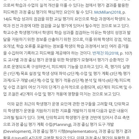
으로써 학습과 수업의 질적 개선을 이룰 수 있다는 점에서 평가 결과를 활용한
피드백은 과정 중심 평가의 핵심적인 요인이 될 수 있다.
McMillan(2018
, p.
14)도 학습 성과의 점검을 위한 교실 평가의 요인으로 학습 과정에서 학생의 노
력과 진전 과정에 대한 점검을 교실 평가에 있어서 필수적인 것으로 보고 있다.
학교수준 학생평가에서 학생의 학습 성과를 점검하는 이유는 학생의 성장과 발
달을 지원하기 위한 정보를 산출하기 위한 것으로, 이를 위해 학생의 강점, 약점,
오개념, 학습 오류를 포괄하는 정보를 학생의 학습 과정에서 보인 여러 증거들
을 수집하여 기록하고 피드백을 제공해야 하는 것이다.
반재천 외(2018
, p. 107)
도 교사별 과정 중심 평가 운영을 위한 학생평가 모형에서 평가가 순환적인 구
조로 운영되도록 구성하면서, 피드백의 기능을 강조하고 있다. 즉, 평가의 실행
은 (1단계) 목표 설정 및 학생 상태 파악-(2단계) 수업 및 평가 계획-(3단계) 평가
과제/도구 개발-(4단계) 수업 및 평가 적용-(5단계) 분석 및 해석-(6단계) 피드백
및 수업 조절의 여섯 가지의 단계가 순차적으로 순환되며, 6단계의 피드백 및 수
업 조절은 4단계의 수업 및 평가 적용에 영향을 미치는 것으로 보고 있다.
이와 같은 최근의 학생평가 운영 요인에 관한 연구들을 고려할 때, 단위학교
의 학생평가 운영을 지원하기 위한 지표를 개발하기 위해 다음과 같은 내용이
고려될 필요가 있다. 첫째, 단위학교의 학생평가 운영 전반에 있어서 주요 측면
으로 과정 중심 평가 계획 수립(Planning), 과정 중심 평가 도구 개발
(Development), 과정 중심 평가 시행(Implementation), 과정 중심 평가 결과
활용 (Using)의 4가지로 구분할 필요가 있다. 이때 과정 중심 평가의 원활한 운