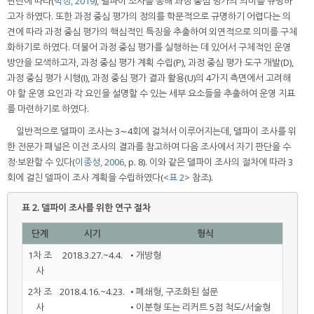
판단에 따라(
박정, 2019
), 델파이 조사를 통해 과정 중심 평가의 의미를 규명하
고자 하였다. 또한 과정 중심 평가의 정의를 학문적으로 규명하기 어렵다는 의
견에 따라 과정 중심 평가의 핵심적인 특징을 추출하여 외연적으로 의미를 구체
화하기로 하였다. 더불어 과정 중심 평가를 실행하는 데 있어서 구체적인 운영
방안을 모색하고자, 과정 중심 평가 계획 수립(P), 과정 중심 평가 도구 개발(D),
과정 중심 평가 시행(I), 과정 중심 평가 결과 활용(U)의 4가지 측면에서 고려해
야 할 운영 요인과 각 요인을 설명할 수 있는 세부 요소들을 추출하여 운영 지표
를 마련하기로 하였다.
일반적으로 델파이 조사는 3∼4회에 걸쳐서 이루어지는데, 델파이 조사를 위
한 전문가 패널은 이전 조사의 결과를 참고하여 다음 조사에서 자기 판단을 수
정·보완할 수 있다(
이종성, 2006
, p. 8). 이와 같은 델파이 조사의 절차에 따라 3
회에 걸친 델파이 조사 계획을 수립하였다(<
표 2
> 참조).
표 2.
델파이 조사를 위한 연구 절차
단계
시기
형식
1차 조
2018.3.27.~4.4.
• 개방형
사
2차 조
2018.4.16.~4.23.
• 폐쇄형, 구조화된 설문
사
• 이분형 또는 리커트 5점 척도/서술형