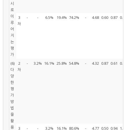
시
로
이
3
-
-
6.5%
19.4%
74.2%
-
4.68
0.60
0.87
0.80
루
차
어
지
는
평
가
(6)
2
-
3.2%
16.1%
25.8%
54.8%
-
4.32
0.87
0.61
0.80
다
차
양
한
평
가
방
법
을
활
용
3
-
-
3.2%
16.1%
80.6%
-
4.77
0.50
0.94
1.00