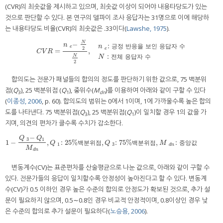
(CVR)의 최솟값을 제시하고 있으며, 최솟값 이상이 되어야 내용타당도가 있는
것으로 판단할 수 있다. 본 연구의 델파이 조사 응답자는 31명으로 이에 해당하
는 내용타당도 비율(CVR)의 최솟값은 .33이다(
Lawshe, 1975
).
N
−
n
:
n
긍
정
반
응
을
보
인
응
답
자
수
e
2
e
=
,
C
V
R
=
n
−
e
N
2
N
2
,
n
:
e
긍정 반응을 보인 응답자 수
N
:
전체 응답자 수
C
V
R
:
N
N
전
체
응
답
자
수
2
합의도는 전문가 패널들의 합의의 정도를 판단하기 위한 값으로, 75 백분위
점(
Q
), 25 백분위점 (
Q
), 중위수(
M
)를 이용하여 아래와 같이 구할 수 있다
3
1
dn
(
이종성, 2006
, p. 60). 합의도의 범위는 0에서 1이며, 1에 가까울수록 높은 합의
도를 나타낸다. 75 백분위점(
Q
), 25 백분위점(
Q
)이 일치할 경우 1의 값을 가
3
1
지며, 의견의 편차가 클수록 수치가 감소한다.
−
Q
Q
3
1
1
−
,
:
25%
,
:
75%
,
:
1
−
Q
−
3
Q
1
M
d
n
,
Q
:
1
25%백분위점
,
Q
:
3
75%백분위점
,
M
:
d
n
중앙값
Q
백
분
위
점
Q
백
분
위
점
M
중
앙
값
1
3
d
n
M
d
n
변동계수(CV)는 표준편차를 산술평균으로 나눈 값으로, 아래와 같이 구할 수
있다. 전문가들의 응답이 일치할수록 안정성이 높아진다고 할 수 있다. 변동계
수(CV)가 0.5 이하인 경우 높은 수준의 합의로 안정도가 확보된 것으로, 추가 설
문이 필요하지 않으며, 0.5∼0.8인 경우 비교적 안정적이며, 0.8이상인 경우 낮
은 수준의 합의로 추가 설문이 필요하다(
노승용, 2006
).