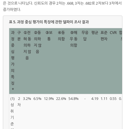
은 것으로 나타났다. 신뢰도의 경우 2차는 .668, 3차는 .682로 2차보다 3차에서
증가하였다.
표 5.
과정 중심 평가의 특징에 관한 델파이 조사 결과
과
구
①전
②동
③보
④동
⑤매
무응
평균
표준
CVR
합의
정
분
혀 동
의하
통
의함
우 동
답
편차
도
중
의하
지 않
의함
심
지 않
음
평
음
가
의
특
징
*
(1)
2
3.2%
6.5%
12.9%
22.6%
54.8%
-
4.19
1.11
0.55
0.80
성
차
취
기
준