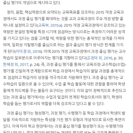
중심 평가의 개념으로 제시하고 있다.
창의, 융합, 핵심역량으로 요약되는 교육목표를 강조하는 2015 개정 교육과
정에서도 과정 중심 평가를 확대하는 것을 교과 교육과정의 주요 개정 방향 중
하나로 설정하고 있다(
교육부, 2015a
). 2015 개정 교육과정에서 강조하고 있는
역량은 분절된 항목을 특정 시기에 점검하는 방식으로는 측정하기 어려운 성격
을 가지고 있다는 점을 고려할 때, 역량을 위한 평가는 총체적인 성격을 가져야
하며, 일회성 지필평가를 중심으로 하는 결과 중심의 평가 방식은 한계를 가지
게 된다(
이미경 외, 2016
). 이에 2015 개정 교육과정에서 과정 중심 평가는 교수
학습의 일부분으로 이루어지는 평가를 지향하고 있다(
온정덕 외, 2016
, p. 30;
한혜정 외, 2017
, p. 24). 즉, 과정 중심 평가를 통해서 ‘교육과정-교수학습(수업)-
평가’를 긴밀하게 연계함으로써 학습 과정에서 학습자의 발달 과정을 총체적으
로 점검하고 학습자의 성장을 적극적으로 지원해야 한다. 과정 중심 평가는 교
수학습의 일환으로 볼 수 있으며, 수업 중 학습 활동에 대한 관찰을 통하여 학생
들에게 피드백을 주는 활동이 요구되는 것이다. 이와 같이 정책적으로 추진되고
있는 과정 중심 평가에서는 수업과 밀접히 연계된 학습으로서의 평가, 학생의
학습을 돕는 평가로서의 역할을 더욱 강조하고 있다고 볼 수 있다.
과정 중심 평가는 형성평가, 과정 평가, 수행평가 등 학습 과정에서 학생의 발
달을 지속적으로 지원하는 특성을 가진 평가 유형과 개념적으로 유사한 측면이
있다. 이에 따라 학교 현장에서는 과정 중심 평가를 형성평가 또는 수행평가와
동일시하거나, 결과 평가와 반대되는 개념의 평가로 보는 등 기존에 활용하고