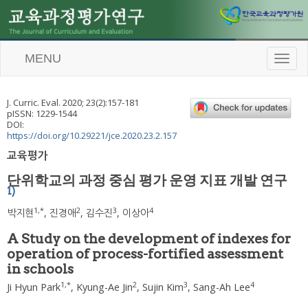
MENU
T
o
g
g
J. Curric. Eval.
2020
;
23
(
2
):
157
-
181
l
pISSN: 1229-1544
e
DOI:
n
https://doi.org/10.29221/jce.2020.23.2.157
a
교육평가
v
i
단위학교의 과정 중심 평가 운영 지표 개발 연구
g
1)
a
t
1
,
*
2
3
4
박지현
,
진경애
,
김수진
,
이상아
i
o
A Study on the development of indexes for
n
operation of process-fortified assessment
in schools
1
,
*
2
3
4
Ji Hyun Park
,
Kyung-Ae Jin
,
Sujin Kim
,
Sang-Ah Lee