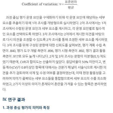
표
준
편
차
Coefficient of variation: v=
Coefficient of variation: v=
표준편차
평균
평
균
과정 중심 평가 운영 요인을 구체화하기 위해 각 운영 요인에 해당하는 세부
요소를 추출하기 위해 1차 조사를 개방형으로 실시하였다. 2차 조사에서는 1차
조사에서 수렴된 운영 요인과 세부 요소를 제시하고, 각 운영 요인별로 필수적
인 요소를 선택하도록 하였다. 3차 조사에서는 2차에서 제시한 의견을 바탕으
로 다시 의견을 조정할 수 있도록 2차 조사를 통해 조정한 세부 요소를 제시하였
다. 3차 조사를 위해 구성된 문항에 대한 신뢰도를 살펴보면, 평가 계획 수립 측
면이 .840, 평가 도구 개발 측면이 .896, 평가 시행 측면이 .892, 평가 결과 활용
측면이 .917로 모두 높게 나타났다. 2차 및 3차 조사는 문항이 이분형(0,1) 척도
였기 때문에, CVR과 합의도는 산출하지 않았다. 응답비율이 50% 미만이고, 변
동계수(CV)가 0.8이상인 항목에 대해서는 전문가 패널이 서술식으로 제시한 의
견을 추가 검토하여 삭제 및 수정 여부를 결정하였는데, 이때 현장 활용성을 고
려하여 의미가 중복되는 세부 요소들을 통합함으로써 세부 요소의 수를 최소화
하였고, 2가지 이상의 의미가 혼재되어 혼란을 가져올 수 있는 항목은 분리하였
다.
IV. 연구 결과
1. 과정 중심 평가의 의미와 특징