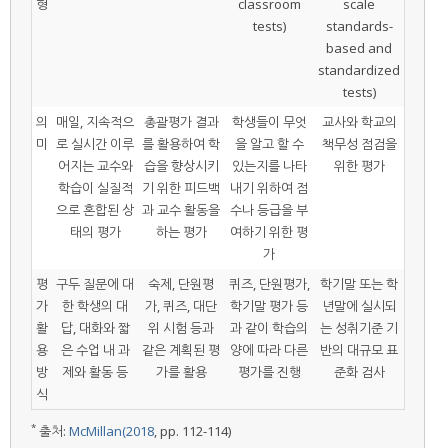
형
classroom
scale
tests)
standards-
based and
standardized
tests)
의
매일, 지속적으
총괄평가 결과
학생들이 무엇
교사와 학교의
미
로 실시간 이루
를 활용하여 학
을 알고 할 수
책무성 점검을
어지는 교수와
습을 향상시키
있는지를 나타
위한 평가
학습이 실질적
기 위한 피드백
내기 위하여 점
으로 혼합된 상
과 교수 활동을
수나 등급을 부
태의 평가
하는 평가
여하기 위한 평
가
평
구두 질문에 대
숙제, 단원평
퀴즈, 단원평가,
학기말 또는 학
가
한 학생의 대
가, 퀴즈, 대단
학기말 평가 등
년말에 실시되
활
답, 대화와 짧
위 시험 등과
과 같이 학습의
는 성취기준 기
용
은 수업 내 과
같은 계획된 평
양에 따라 다른
반의 대규모 표
방
제와 활동 등
가를 활용
평가를 진행
준화 검사
식
*
출처:
McMillan(2018
, pp. 112-114)