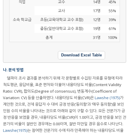
직업
교수
14명
45%
교사
17명
55%
소속 학교급
초등(교육대학교 교수 포함)
12명
39%
중등(일반대학교 교수 포함)
19명
61%
총계
31명
100%
Download Excel Table
나. 분석 방법
델파이 조사 결과를 분석하기 위해 각 문항별로 수집된 자료를 유형에 따라
척도평균, 응답비율, 표준 편차와 더불어 내용타당도 비율(Content Validity
Ratio: CVR), 합의도(Degree of consensus), 변동계수(Coefficient of
Variation: CV) 등을 산출하였다. 내용타당도 비율(CVR)은
Lawshe (1975)
가
제안한 것으로, 전체 응답자 수 대비 긍정 반응(‘동의함’과 ‘매우 동의함’)을 보인
인원 수의 비율을 나타내는 것으로 아래와 같이 구할 수 있다. 모든 전문가가 긍
정 반응을 보였을 경우, 내용타당도 비율(CVR)이 1.00이고, 긍정 반응을 보인 전
문가의 비율이 절반인 경우에는 0.00이며, 절반 미만일 경우 음수로 나타난다.
Lawshe(1975)
는 참여한 전문가의 수에 따라 만족해야 하는 내용타당도 비율