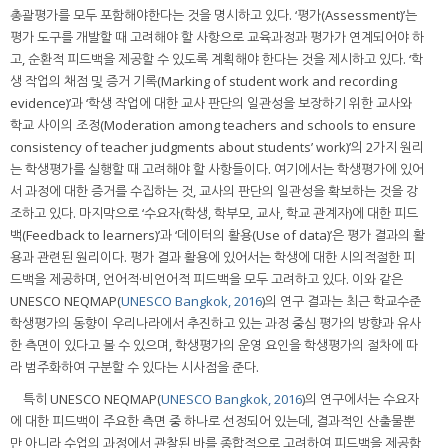
총괄평가를 모두 포함해야한다는 것을 명시하고 있다. ‘평가(Assessment)’는
평가 도구를 개발할 때 고려해야 할 사항으로 교육과정과 평가가 연계되어야 하
고, 순환적 피드백을 제공할 수 있도록 계획해야 한다는 것을 제시하고 있다. ‘학
생 작업의 채점 및 증거 기록(Marking of student work and recording
evidence)’과 ‘학생 작업에 대한 교사 판단의 일관성을 보장하기 위한 교사와
학교 사이의 조정(Moderation among teachers and schools to ensure
consistency of teacher judgments about students’ work)’의 2가지 원리
는 학생평가를 실행할 때 고려해야 할 사항들이다. 여기에서는 학생평가에 있어
서 과정에 대한 증거를 수집하는 것, 교사의 판단의 일관성을 확보하는 것을 강
조하고 있다. 마지막으로 ‘수요자(학생, 학부모, 교사, 학교 관계자)에 대한 피드
백(Feedback to learners)’과 ‘데이터의 활용(Use of data)’은 평가 결과의 활
용과 관련된 원리이다. 평가 결과 활용에 있어서는 학생에 대한 시의적절한 피
드백을 제공하며, 언어적·비언어적 피드백을 모두 고려하고 있다. 이와 같은
UNESCO NEQMAP(
UNESCO Bangkok, 2016
)의 연구 결과는 최근 학교수준
학생평가의 동향이 우리나라에서 추진하고 있는 과정 중심 평가의 방향과 유사
한 측면이 있다고 볼 수 있으며, 학생평가의 운영 요인을 학생평가의 절차에 따
라 범주화하여 구분할 수 있다는 시사점을 준다.
특히 UNESCO NEQMAP(
UNESCO Bangkok, 2016
)의 연구에서는 수요자
에 대한 피드백이 주요한 측면 중 하나로 선정되어 있는데, 결과적인 산출물뿐
만 아니라 수업의 과정에서 관찰된 바를 종합적으로 고려하여 피드백을 제공함