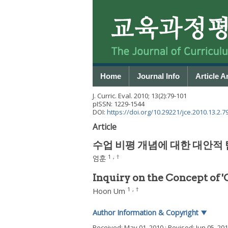
Home
Journal Info
Article A
J. Curric. Eval.
2010
;
13
(
2
):
79
-
101
pISSN: 1229-1544
DOI:
https://doi.org/10.29221/jce.2010.13.2.7
Article
수업 비평 개념에 대한 대안적
1
,
†
엄훈
Inquiry on the Concept of '
1
,
†
Hoon Um
Author Information & Copyright
▼
Received:
May 01, 2010
; Revised:
Jun 05, 20