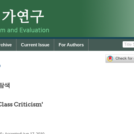
rchive
Current Issue
For Authors
9
 탐색
Class Criticism'
10
; Accepted:
Jun 17, 2010