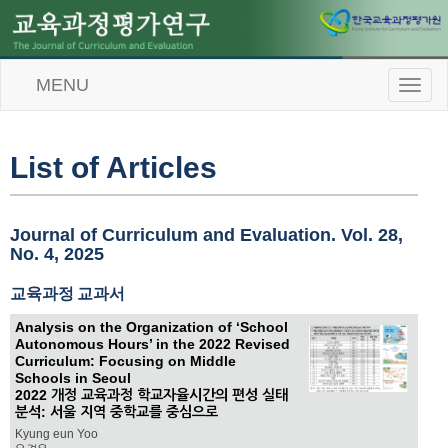
MENU
T
o
g
g
l
List of Articles
e
n
a
v
Journal of Curriculum and Evaluation. Vol. 28,
i
No. 4, 2025
g
a
교육과정 교과서
t
i
Analysis on the Organization of ‘School
o
Autonomous Hours’ in the 2022 Revised
n
Curriculum: Focusing on Middle
Schools in Seoul
2022 개정 교육과정 학교자율시간의 편성 실태
분석: 서울 지역 중학교를 중심으로
Kyung eun Yoo