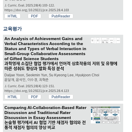
J. Curric. Eval. 2025;28(4):103-122.
https://doi.org/10.29221/jce.2025.28.4.103
HTML
PDF
PubReader
교육평가
An Analysis of Achievement Gains and
Verbal Characteristics According to the
Status and Types of Verbal Interaction in
Small-Group Collaborative Assessments
of Gifted Science Students
과학영재 소집단 협업 평가에서 언어적 상호작용의 지위 및 유형에
따른 성취도 향상과 발화 특징 분석
Daljae Yoon, Seokmin Yun, Su Kyeong Lee, Hyukjoon Choi
윤달재, 윤석민, 이수경, 최혁준
J. Curric. Eval. 2025;28(4):123-151.
https://doi.org/10.29221/jce.2025.28.4.123
HTML
PDF
PubReader
Comparing AI-Collaboration-Based Rater
Discussion and Traditional Rater
Discussion in Essay Assessment
논술형 평가에서 AI 협업 기반 채점자 협의와 전
통적 채점자 협의의 양상 비교