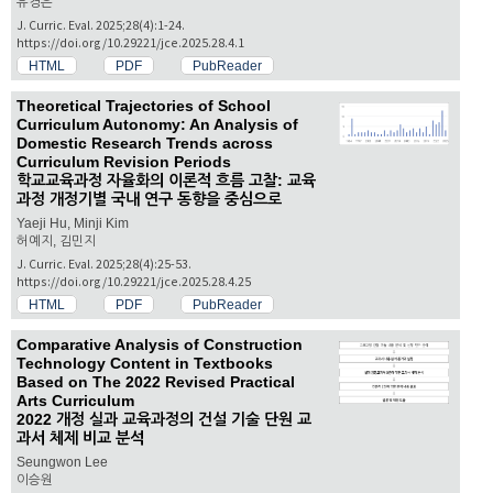
유경은
J. Curric. Eval. 2025;28(4):1-24.
https://doi.org/10.29221/jce.2025.28.4.1
HTML
PDF
PubReader
Theoretical Trajectories of School
Curriculum Autonomy: An Analysis of
Domestic Research Trends across
Curriculum Revision Periods
학교교육과정 자율화의 이론적 흐름 고찰: 교육
과정 개정기별 국내 연구 동향을 중심으로
Yaeji Hu, Minji Kim
허예지, 김민지
J. Curric. Eval. 2025;28(4):25-53.
https://doi.org/10.29221/jce.2025.28.4.25
HTML
PDF
PubReader
Comparative Analysis of Construction
Technology Content in Textbooks
Based on The 2022 Revised Practical
Arts Curriculum
2022 개정 실과 교육과정의 건설 기술 단원 교
과서 체제 비교 분석
Seungwon Lee
이승원